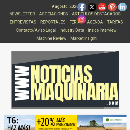
Saltar
9 agosto, 2026
al
NEWSLETTER
ASOCIACIONES
ARTICULOS DESTACADOS
contenido
ENTREVISTAS
REPORTAJES
FERIAS
AGENDA
TARIFAS
Contacto/Aviso Legal
Industry Data
Inside Interview
Machine Review
Market Insight