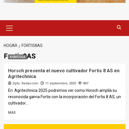
Menú
principal
HOGAR
FORTIS8AS
Fortis8AS
AGRÍCOLA
Horsch presenta el nuevo cultivador Fortis 8 AS en
Agritechnica
Dpto. Redacción
11 septiembre, 2025
807
En Agritechnica 2025 podremos ver como Horsch amplía su
reconocida gama Fortis con la incorporación del Fortis 8 AS, un
cultivador...
MÁS