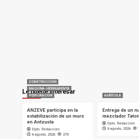
CONSTRUCCIÓN
MAQUINA-HERRAMIENTA
Le puede interesar
PERFORACION
AGRÍCOLA
ANZEVE participa en la
Entrega de un n
estabilización de un muro
mezclador Tato
en Antzuola
Dpto. Redacción
6 agosto, 2026
Dpto. Redacción
6 agosto, 2026
270