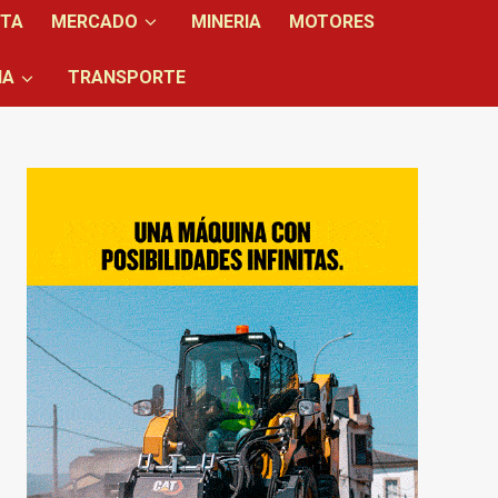
NTA
MERCADO
MINERIA
MOTORES
IA
TRANSPORTE