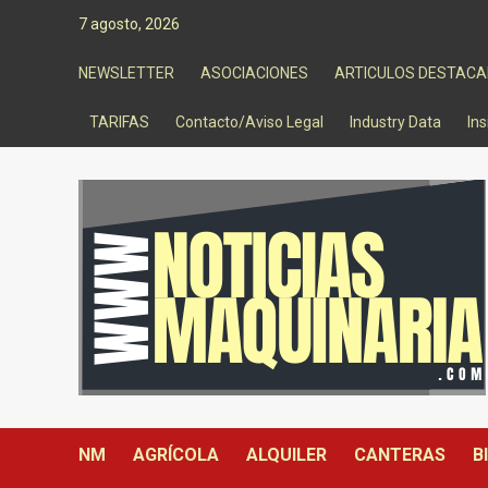
Saltar
7 agosto, 2026
al
contenido
NEWSLETTER
ASOCIACIONES
ARTICULOS DESTAC
TARIFAS
Contacto/Aviso Legal
Industry Data
Ins
NM
AGRÍCOLA
ALQUILER
CANTERAS
B