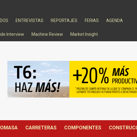
ADOS
ENTREVISTAS
REPORTAJES
FERIAS
AGENDA
ide Interview
Machine Review
Market Insight
IOMASA
CARRETERAS
COMPONENTES
CONSTRUC