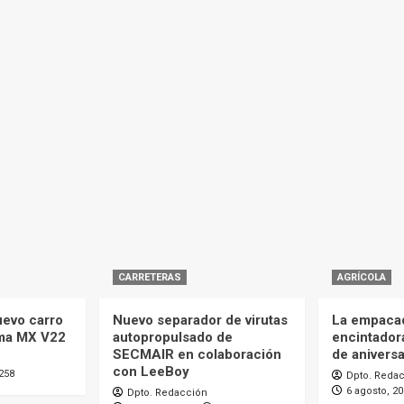
CARRETERAS
AGRÍCOLA
uevo carro
Nuevo separador de virutas
La empaca
ma MX V22
autopropulsado de
encintador
SECMAIR en colaboración
de aniversa
con LeeBoy
258
Dpto. Reda
6 agosto, 2
Dpto. Redacción