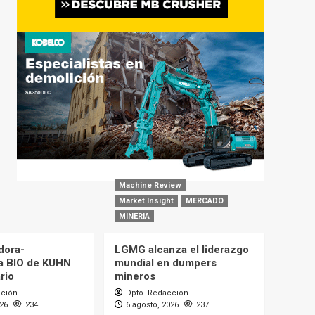
Machine Review
Market Insight
MERCADO
MINERIA
dora-
LGMG alcanza el liderazgo
a BIO de KUHN
mundial en dumpers
rio
mineros
cción
Dpto. Redacción
026
234
6 agosto, 2026
237