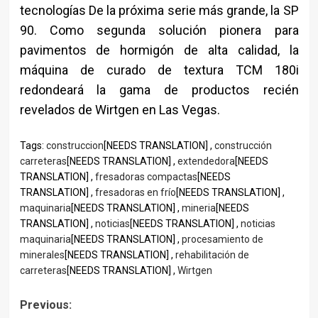
tecnologías De la próxima serie más grande, la SP
90. Como segunda solución pionera para
pavimentos de hormigón de alta calidad, la
máquina de curado de textura TCM 180i
redondeará la gama de productos recién
revelados de Wirtgen en Las Vegas.
Tags:
construccion
[NEEDS TRANSLATION] ,
construcción
carreteras
[NEEDS TRANSLATION] ,
extendedora
[NEEDS
TRANSLATION] ,
fresadoras compactas
[NEEDS
TRANSLATION] ,
fresadoras en frío
[NEEDS TRANSLATION] ,
maquinaria
[NEEDS TRANSLATION] ,
mineria
[NEEDS
TRANSLATION] ,
noticias
[NEEDS TRANSLATION] ,
noticias
maquinaria
[NEEDS TRANSLATION] ,
procesamiento de
minerales
[NEEDS TRANSLATION] ,
rehabilitación de
carreteras
[NEEDS TRANSLATION] ,
Wirtgen
Post
Previous: