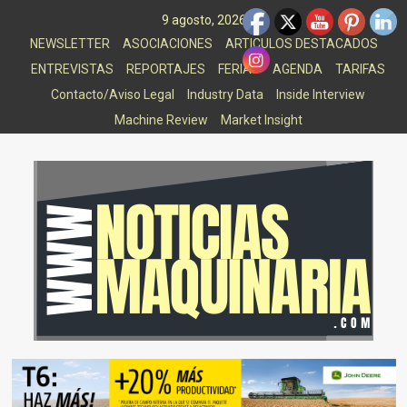
Saltar
9 agosto, 2026
al
NEWSLETTER
ASOCIACIONES
ARTICULOS DESTACADOS
contenido
ENTREVISTAS
REPORTAJES
FERIAS
AGENDA
TARIFAS
Contacto/Aviso Legal
Industry Data
Inside Interview
Machine Review
Market Insight