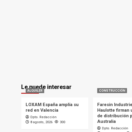
Le puede interesar
ALQUILER
CONSTRUCCIÓN
LOXAM España amplía su
Faresin Industri
red en Valencia
Haulotte firman
de distribución 
Dpto. Redacción
Australia
8 agosto, 2026
300
Dpto. Redacción