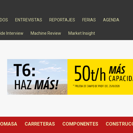
ADOS
ENTREVISTAS
REPORTAJES
FERIAS
AGENDA
ide Interview
Machine Review
Market Insight
IOMASA
CARRETERAS
COMPONENTES
CONSTRUC