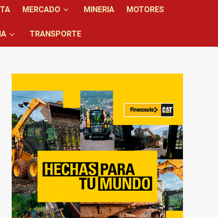
NTA
MERCADO
MINERIA
MOTORES
IA
TRANSPORTE