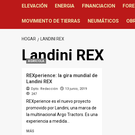
ELEVACIÓN
ENERGIA
FINANCIACION
FORE
MOVIMIENTO DE TIERRAS
NEUMÁTICOS
OBR
HOGAR
LANDINI REX
Landini REX
AGRÍCOLA
REXperience: la gira mundial de
Landini REX
Dpto. Redacción
13 junio, 2019
247
REXperience es el nuevo proyecto
promovido por Landini, una marca de
la multinacional Argo Tractors. Es una
experiencia a medida...
MÁS