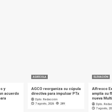
AGRÍCOLA
ELEVACIÓN
es y
AGCO reorganiza su cúpula
Alfresco Ex
 un acuerdo
directiva para impulsar PTx
amplía su f
para
nueva Mult
Dpto. Redacción
7 agosto, 2026
289
Dpto. Reda
7 agosto, 2