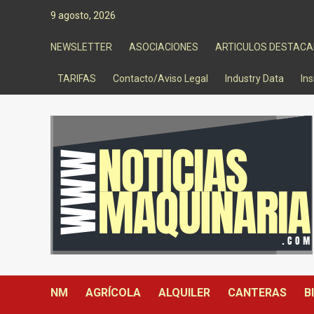
Saltar
9 agosto, 2026
al
contenido
NEWSLETTER
ASOCIACIONES
ARTICULOS DESTAC
TARIFAS
Contacto/Aviso Legal
Industry Data
Ins
NM
AGRÍCOLA
ALQUILER
CANTERAS
B