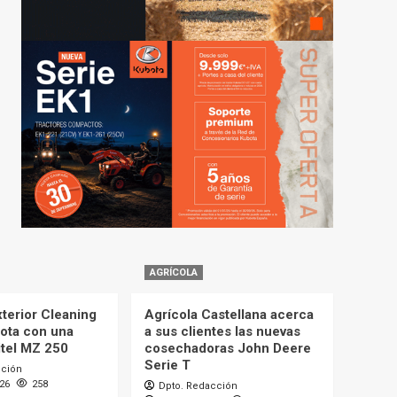
AGRÍCOLA
terior Cleaning
Agrícola Castellana acerca
lota con una
a sus clientes las nuevas
itel MZ 250
cosechadoras John Deere
Serie T
cción
026
258
Dpto. Redacción