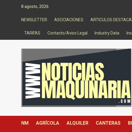
Saltar
8 agosto, 2026
al
contenido
NEWSLETTER
ASOCIACIONES
ARTICULOS DESTAC
TARIFAS
Contacto/Aviso Legal
Industry Data
Ins
NM
AGRÍCOLA
ALQUILER
CANTERAS
B