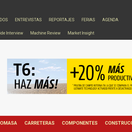
ADOS
ENTREVISTAS
REPORTAJES
FERIAS
AGENDA
ide Interview
Machine Review
Market Insight
IOMASA
CARRETERAS
COMPONENTES
CONSTRUC