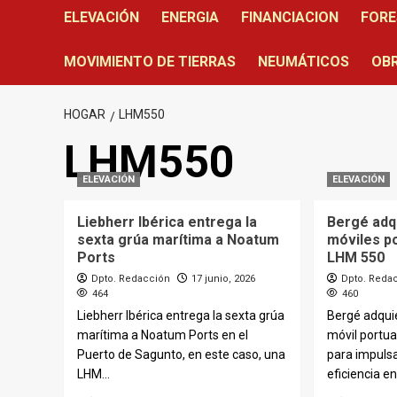
ELEVACIÓN
ENERGIA
FINANCIACION
FORE
MOVIMIENTO DE TIERRAS
NEUMÁTICOS
OBR
HOGAR
LHM550
LHM550
ELEVACIÓN
ELEVACIÓN
Liebherr Ibérica entrega la
Bergé adq
sexta grúa marítima a Noatum
móviles p
Ports
LHM 550
Dpto. Redacción
17 junio, 2026
Dpto. Reda
464
460
Liebherr Ibérica entrega la sexta grúa
Bergé adquie
marítima a Noatum Ports en el
móvil portua
Puerto de Sagunto, en este caso, una
para impulsa
LHM...
eficiencia en 