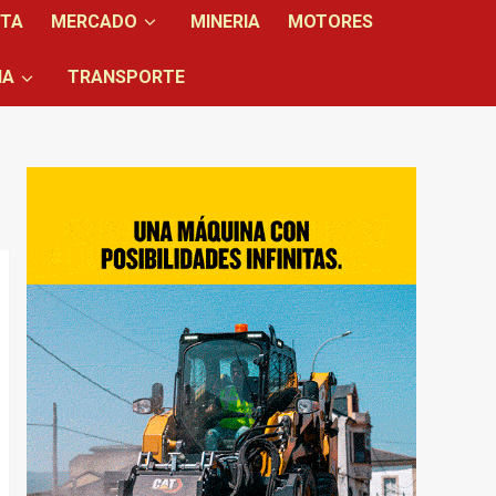
NTA
MERCADO
MINERIA
MOTORES
IA
TRANSPORTE