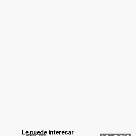
Le puede interesar
ALQUILER
CONSTRUCCIÓN
LOXAM España amplía su
Faresin Industri
red en Valencia
Haulotte firman
de distribución 
Dpto. Redacción
Australia
8 agosto, 2026
141
Dpto. Redacción