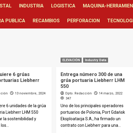
STAL
INDUSTRIA
LOGISTICA
MAQUINA-HERRAMIE
A PUBLICA
RECAMBIOS
PERFORACION
TECNOLOG
ELEVACIÓN
Industry Data
uiere 6 grúas
Entrega número 300 de una
ortuarias Liebherr
grúa portuaria Liebherr LHM
550
cción
13 noviembre, 2024
Dpto. Redacción
14 marzo, 2022
347
re 6 unidades de la grúa
Uno de los principales operadores
ria Liebherr LHM 550
portuarios de Polonia, Port Gdańsk
r la sostenibilidad y
Eksploatacja S.A., ha firmado un
los...
contrato con Liebherr para una...