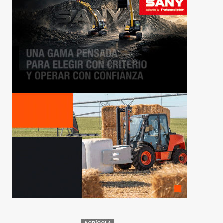
AGRÍCOLA
terior Cleaning
Agrícola Castellana acerca
lota con una
a sus clientes las nuevas
itel MZ 250
cosechadoras John Deere
Serie T
cción
026
231
Dpto. Redacción