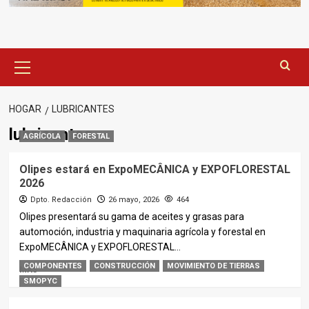
Menú
principal
HOGAR
LUBRICANTES
lubricantes
AGRÍCOLA
FORESTAL
Olipes estará en ExpoMECÂNICA y EXPOFLORESTAL
2026
Dpto. Redacción
26 mayo, 2026
464
Olipes presentará su gama de aceites y grasas para
automoción, industria y maquinaria agrícola y forestal en
ExpoMECÂNICA y EXPOFLORESTAL...
COMPONENTES
CONSTRUCCIÓN
MOVIMIENTO DE TIERRAS
MÁS
SMOPYC