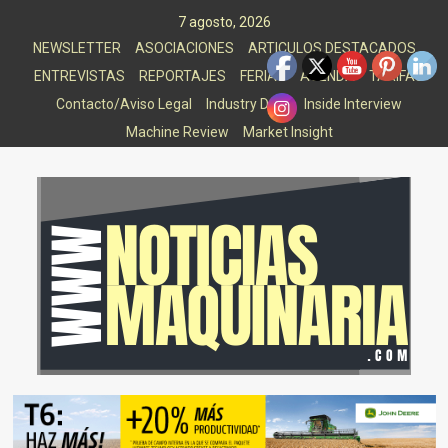
Saltar
7 agosto, 2026
al
NEWSLETTER
ASOCIACIONES
ARTICULOS DESTACADOS
contenido
ENTREVISTAS
REPORTAJES
FERIAS
AGENDA
TARIFAS
Contacto/Aviso Legal
Industry Data
Inside Interview
Machine Review
Market Insight