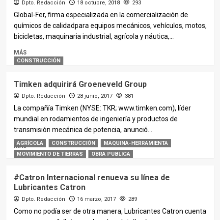
Dpto. Redacción
18 octubre, 2018
293
Global-Fer, firma especializada en la comercialización de
químicos de calidadpara equipos mecánicos, vehículos, motos,
bicicletas, maquinaria industrial, agrícola y náutica,...
MÁS
CONSTRUCCIÓN
Timken adquirirá Groeneveld Group
Dpto. Redacción
28 junio, 2017
381
La compañía Timken (NYSE: TKR; www.timken.com), líder
mundial en rodamientos de ingeniería y productos de
transmisión mecánica de potencia, anunció...
AGRÍCOLA
CONSTRUCCIÓN
MAQUINA-HERRAMIENTA
MÁS
MOVIMIENTO DE TIERRAS
OBRA PUBLICA
#Catron Internacional renueva su línea de
Lubricantes Catron
Dpto. Redacción
16 marzo, 2017
289
Como no podía ser de otra manera, Lubricantes Catron cuenta