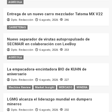
AGRÍCOLA
Entrega de un nuevo carro mezclador Tatoma MX V22
Dpto. Redacción
6 agosto, 2026
246
CARRETERAS
Nuevo separador de virutas autopropulsado de
SECMAIR en colaboración con LeeBoy
Dpto. Redacción
6 agosto, 2026
253
AGRÍCOLA
La empacadora-encintadora BIO de KUHN de
aniversario
Dpto. Redacción
6 agosto, 2026
227
Machine Review
Market Insight
MERCADO
MINERIA
LGMG alcanza el liderazgo mundial en dumpers
mineros
Dpto. Redacción
6 agosto, 2026
232