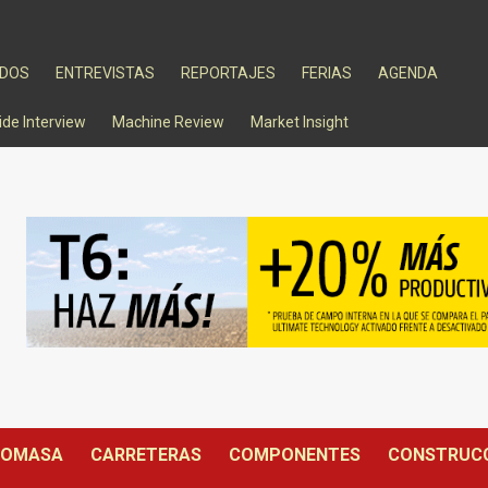
ADOS
ENTREVISTAS
REPORTAJES
FERIAS
AGENDA
ide Interview
Machine Review
Market Insight
IOMASA
CARRETERAS
COMPONENTES
CONSTRUC