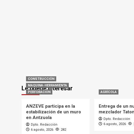
CONSTRUCCIÓN
MAQUINA-HERRAMIENTA
Le puede interesar
PERFORACION
AGRÍCOLA
ANZEVE participa en la
Entrega de un n
estabilización de un muro
mezclador Tato
en Antzuola
Dpto. Redacción
6 agosto, 2026
Dpto. Redacción
6 agosto, 2026
282