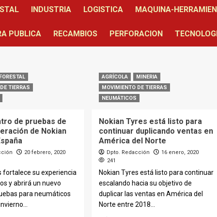
STAL
INDUSTRIA
LOGISTICA
MAQUINA-HERRAMIE
A PUBLICA
RECAMBIOS
PERFORACION
TECNOLOG
FORESTAL
AGRÍCOLA
MINERIA
DE TIERRAS
MOVIMIENTO DE TIERRAS
NEUMÁTICOS
tro de pruebas de
Nokian Tyres está listo para
neración de Nokian
continuar duplicando ventas en
España
América del Norte
cción
20 febrero, 2020
Dpto. Redacción
16 enero, 2020
241
 fortalece su experiencia
Nokian Tyres está listo para continuar
os y abrirá un nuevo
escalando hacia su objetivo de
ruebas para neumáticos
duplicar las ventas en América del
nvierno...
Norte entre 2018...