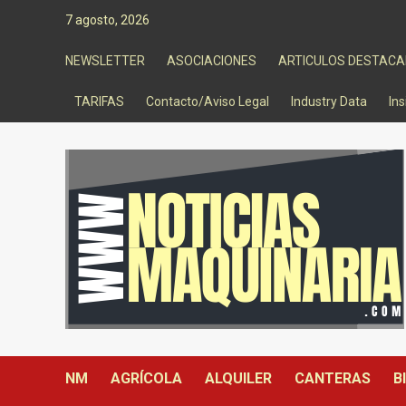
Saltar
7 agosto, 2026
al
contenido
NEWSLETTER
ASOCIACIONES
ARTICULOS DESTAC
TARIFAS
Contacto/Aviso Legal
Industry Data
Ins
NM
AGRÍCOLA
ALQUILER
CANTERAS
B