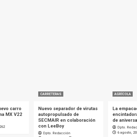
CARRETERAS
AGRÍCOLA
uevo carro
Nuevo separador de virutas
La empaca
ma MX V22
autopropulsado de
encintador
SECMAIR en colaboración
de aniversa
con LeeBoy
262
Dpto. Reda
6 agosto, 2
Dpto. Redacción