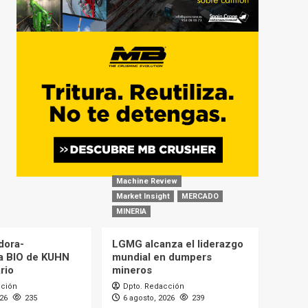
Machine Review
Market Insight
MERCADO
MINERIA
dora-
LGMG alcanza el liderazgo
a BIO de KUHN
mundial en dumpers
rio
mineros
cción
Dpto. Redacción
026
235
6 agosto, 2026
239