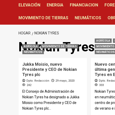
ELEVACIÓN
ENERGIA
FINANCIACION
FORE
MOVIMIENTO DE TIERRAS
NEUMÁTICOS
OBR
HOGAR
NOKIAN TYRES
AGRÍCOLA
Nokian Tyres
AGRÍCOLA
MOVIMIENTO DE TIERRAS
MOVIMIENTO 
NEUMÁTICOS
NEUMÁTICOS
Jukka Moisio, nuevo
Nuevo cen
Presidente y CEO de Nokian
última ge
Tyres plc
Tyres en 
Dpto. Redacción
29 mayo, 2020
Dpto. Reda
242
333
El Consejo de Administración de
Nokian Tyres
Nokian Tyres ha designado a Jukka
en neumátic
Moisio como Presidente y CEO de
centro de p
Nokian Tyres plc...
de verano e i