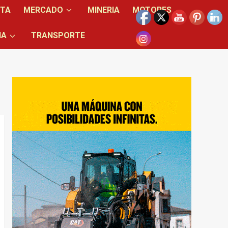
NTA
MERCADO
MINERIA
MOTORES
IA
TRANSPORTE