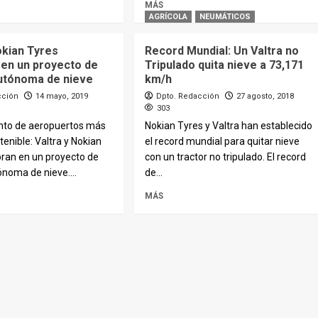
MÁS
AGRÍCOLA
NEUMÁTICOS
okian Tyres
Record Mundial: Un Valtra no
 en un proyecto de
Tripulado quita nieve a 73,171
autónoma de nieve
km/h
cción
14 mayo, 2019
Dpto. Redacción
27 agosto, 2018
303
to de aeropuertos más
Nokian Tyres y Valtra han establecido
tenible: Valtra y Nokian
el record mundial para quitar nieve
oran en un proyecto de
con un tractor no tripulado. El record
ónoma de nieve....
de...
MÁS