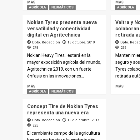
MÁS
MÁS
AGRÍCOLA
NEUMÁTICOS
AGRÍCOLA
Nokian Tyres presenta nueva
Valtra y N
versatilidad y conectividad
colaboran
digital en Agritechnica
retirada 
Dpto. Redacción
18 octubre, 2019
Dpto. Reda
278
239
Nokian Heavy Tires, estará en la
Mantenimien
mayor exposición agrícola del mundo,
seguro y sos
Agritechnica 2019, con un fuerte
Tyres colab
énfasis en las innovaciones...
retirada aut
MÁS
MÁS
AGRÍCOLA
NEUMÁTICOS
Concept Tire de Nokian Tyres
representa una nueva era
Dpto. Redacción
19 diciembre, 2017
225
El cambiante campo de la agricultura
basada en tractor y la contratación