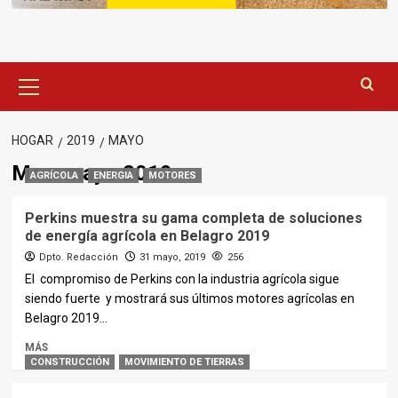
Menú
principal
HOGAR
2019
MAYO
Mes:
mayo 2019
AGRÍCOLA
ENERGIA
MOTORES
Perkins muestra su gama completa de soluciones
de energía agrícola en Belagro 2019
Dpto. Redacción
31 mayo, 2019
256
El compromiso de Perkins con la industria agrícola sigue
siendo fuerte y mostrará sus últimos motores agrícolas en
Belagro 2019...
MÁS
CONSTRUCCIÓN
MOVIMIENTO DE TIERRAS