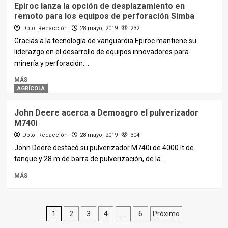
Epiroc lanza la opción de desplazamiento en
remoto para los equipos de perforación Simba
Dpto. Redacción
28 mayo, 2019
232
Gracias a la tecnología de vanguardia Epiroc mantiene su
liderazgo en el desarrollo de equipos innovadores para
minería y perforación....
MÁS
AGRÍCOLA
John Deere acerca a Demoagro el pulverizador
M740i
Dpto. Redacción
28 mayo, 2019
304
John Deere destacó su pulverizador M740i de 4000 lt de
tanque y 28 m de barra de pulverización, de la...
MÁS
Paginación
1
2
3
4
…
6
Próximo