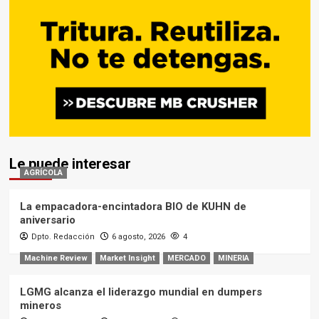
Le puede interesar
AGRÍCOLA
La empacadora-encintadora BIO de KUHN de
aniversario
Dpto. Redacción
6 agosto, 2026
4
Machine Review
Market Insight
MERCADO
MINERIA
LGMG alcanza el liderazgo mundial en dumpers
mineros