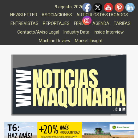
Saltar
9 agosto, 2026
al
NEWSLETTER
ASOCIACIONES
ARTICULOS DESTACADOS
contenido
ENTREVISTAS
REPORTAJES
FERIAS
AGENDA
TARIFAS
Contacto/Aviso Legal
Industry Data
Inside Interview
Machine Review
Market Insight