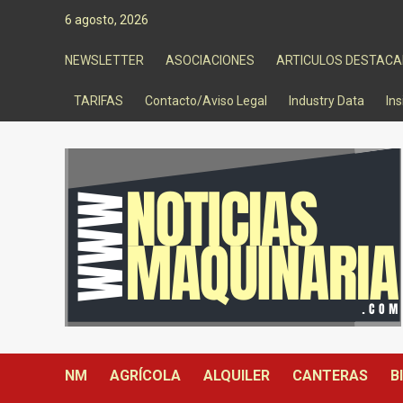
Saltar
6 agosto, 2026
al
contenido
NEWSLETTER
ASOCIACIONES
ARTICULOS DESTAC
TARIFAS
Contacto/Aviso Legal
Industry Data
Ins
NM
AGRÍCOLA
ALQUILER
CANTERAS
B