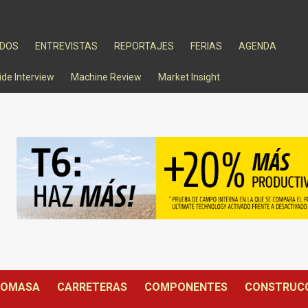
ADOS
ENTREVISTAS
REPORTAJES
FERIAS
AGENDA
ide Interview
Machine Review
Market Insight
IOMASA
CARRETERAS
COMPONENTES
CONSTRUC