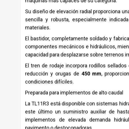
máquinas más capaces de su categoría.
Su diseño de elevación radial proporciona u
sencilla y robusta, especialmente indicad
materiales.
El bastidor, completamente soldado y fabrica
componentes mecánicos e hidráulicos, mientr
capacidad para desplazarse sobre terrenos ir
El tren de rodaje incorpora rodillos sellados
reducción y orugas de
450 mm
, proporcio
condiciones difíciles.
Preparada para implementos de alto caudal
La TL11R3 está disponible con sistemas hidr
este último un suministro auxiliar de has
implementos de elevada demanda hidrául
pavimento o destoconadoras.