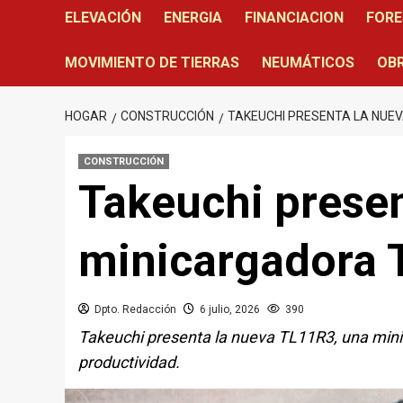
ELEVACIÓN
ENERGIA
FINANCIACION
FORE
MOVIMIENTO DE TIERRAS
NEUMÁTICOS
OBR
HOGAR
CONSTRUCCIÓN
TAKEUCHI PRESENTA LA NUE
CONSTRUCCIÓN
Takeuchi presen
minicargadora
Dpto. Redacción
6 julio, 2026
390
Takeuchi presenta la nueva TL11R3, una min
productividad.