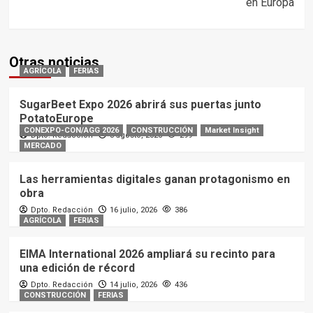
en Europa
Otras noticias
AGRÍCOLA
FERIAS
SugarBeet Expo 2026 abrirá sus puertas junto
PotatoEurope
CONEXPO-CON/AGG 2026
CONSTRUCCIÓN
Market Insight
Dpto. Redacción
3 agosto, 2026
299
MERCADO
Las herramientas digitales ganan protagonismo en
obra
Dpto. Redacción
16 julio, 2026
386
AGRÍCOLA
FERIAS
EIMA International 2026 ampliará su recinto para
una edición de récord
Dpto. Redacción
14 julio, 2026
436
CONSTRUCCIÓN
FERIAS