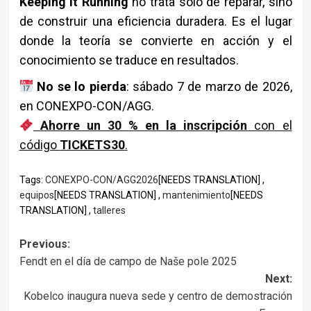
Keeping It Running
no trata solo de reparar, sino
de construir una eficiencia duradera. Es el lugar
donde la teoría se convierte en acción y el
conocimiento se traduce en resultados.
No se lo pierda
: sábado 7 de marzo de 2026,
en CONEXPO-CON/AGG.
Ahorre un 30 % en la inscripción
con el
código
TICKETS30
.
Tags:
CONEXPO-CON/AGG2026
[NEEDS TRANSLATION] ,
equipos
[NEEDS TRANSLATION] ,
mantenimiento
[NEEDS
TRANSLATION] ,
talleres
Post
Previous:
Fendt en el día de campo de Naše pole 2025
navigation
Next:
Kobelco inaugura nueva sede y centro de demostración