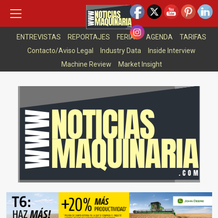
Saltar
Menú
7 agosto, 2026
principal
al
NEWSLETTER
ASOCIACIONES
ARTICULOS DESTACADOS
contenido
ENTREVISTAS
REPORTAJES
FERIAS
AGENDA
TARIFAS
Contacto/Aviso Legal
Industry Data
Inside Interview
Machine Review
Market Insight