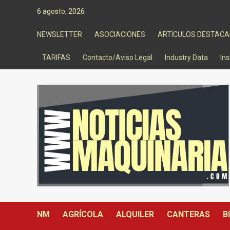
Saltar
6 agosto, 2026
al
contenido
NEWSLETTER
ASOCIACIONES
ARTICULOS DESTAC
TARIFAS
Contacto/Aviso Legal
Industry Data
Ins
NM
AGRÍCOLA
ALQUILER
CANTERAS
B