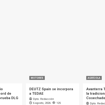
MOTORES
AGRÍCOLA
io
DEUTZ Spain se incorpora
Avanterra 
cord de
a TEDAE
la tradicion
 prueba DLG
Cosechador
Dpto. Redacción
6 agosto, 2026
125
Dpto. Reda