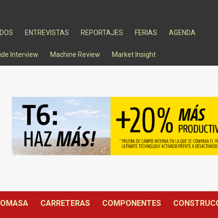
ADOS
ENTREVISTAS
REPORTAJES
FERIAS
AGENDA
ide Interview
Machine Review
Market Insight
IOMASA
CARRETERAS
COMPONENTES
CONSTRUC