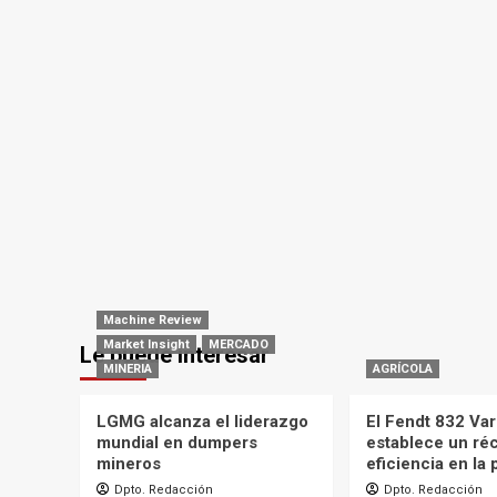
Machine Review
Market Insight
MERCADO
Le puede interesar
MINERIA
AGRÍCOLA
LGMG alcanza el liderazgo
El Fendt 832 Var
mundial en dumpers
establece un ré
mineros
eficiencia en la
Dpto. Redacción
Dpto. Redacción