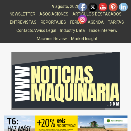
Saltar
9 agosto, 2026
al
NEWSLETTER
ASOCIACIONES
ARTICULOS DESTACADOS
contenido
ENTREVISTAS
REPORTAJES
FERIAS
AGENDA
TARIFAS
Contacto/Aviso Legal
Industry Data
Inside Interview
Machine Review
Market Insight