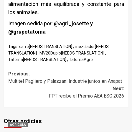
alimentación más equilibrada y constante para
los animales.
Imagen cedida por:
@agri_josette y
@grupotatoma
Tags:
carro
[NEEDS TRANSLATION] ,
mezclador
[NEEDS
TRANSLATION] ,
MV20Duplo
[NEEDS TRANSLATION] ,
Tatoma
[NEEDS TRANSLATION] ,
TatomaAgro
Post
Previous:
Multitel Pagliero y Palazzani Industrie juntos en Anapat
navigation
Next:
FPT recibe el Premio AEA ESG 2026
Otras noticias
AGRÍCOLA