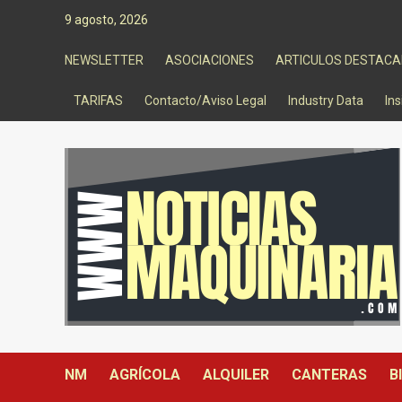
Saltar
9 agosto, 2026
al
contenido
NEWSLETTER
ASOCIACIONES
ARTICULOS DESTAC
TARIFAS
Contacto/Aviso Legal
Industry Data
Ins
NM
AGRÍCOLA
ALQUILER
CANTERAS
B