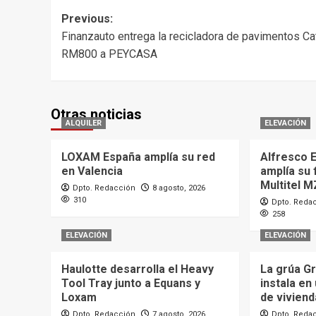
Post
Previous:
Finanzauto entrega la recicladora de pavimentos Ca
navigation
RM800 a PEYCASA
Otras noticias
ALQUILER
ELEVACIÓN
LOXAM España amplía su red
Alfresco E
en Valencia
amplía su 
Multitel M
Dpto. Redacción
8 agosto, 2026
310
Dpto. Reda
258
ELEVACIÓN
ELEVACIÓN
Haulotte desarrolla el Heavy
La grúa G
Tool Tray junto a Equans y
instala en
Loxam
de viviend
Dpto. Redacción
7 agosto, 2026
Dpto. Reda