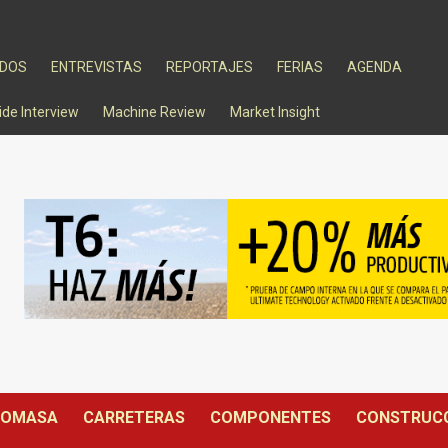
ADOS
ENTREVISTAS
REPORTAJES
FERIAS
AGENDA
ide Interview
Machine Review
Market Insight
IOMASA
CARRETERAS
COMPONENTES
CONSTRUC