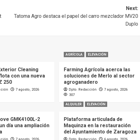
Next:
t
Tatoma Agro destaca el papel del carro mezclador MV20
Duplo
AGRÍCOLA
ELEVACIÓN
xterior Cleaning
Farming Agrícola acerca las
flota con una nueva
soluciones de Merlo al sector
Z 250
agroganadero
cción
7 agosto, 2026
Dpto. Redacción
7 agosto, 2026
307
ALQUILER
ELEVACIÓN
rove GMK4100L-2
Plataforma articulada de
 un día una ampliación
Maquinza en la restauración
a
del Ayuntamiento de Zaragoza
cción
7 agosto, 2026
Dpto. Redacción
6 agosto, 2026