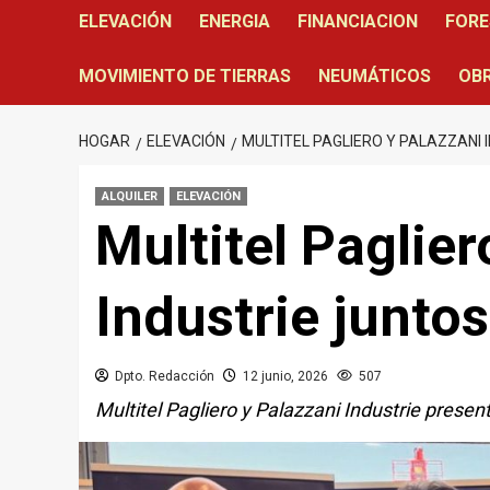
ELEVACIÓN
ENERGIA
FINANCIACION
FORE
MOVIMIENTO DE TIERRAS
NEUMÁTICOS
OBR
HOGAR
ELEVACIÓN
MULTITEL PAGLIERO Y PALAZZANI
ALQUILER
ELEVACIÓN
Multitel Paglier
Industrie junto
Dpto. Redacción
12 junio, 2026
507
Multitel Pagliero y Palazzani Industrie pres