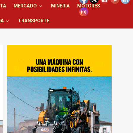
NTA
MERCADO
MINERIA
MOTORES
IA
TRANSPORTE