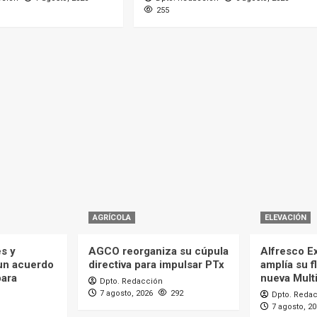
255
AGRÍCOLA
ELEVACIÓN
es y
AGCO reorganiza su cúpula
Alfresco Ex
 un acuerdo
directiva para impulsar PTx
amplía su f
para
nueva Mult
Dpto. Redacción
7 agosto, 2026
292
Dpto. Reda
7 agosto, 2