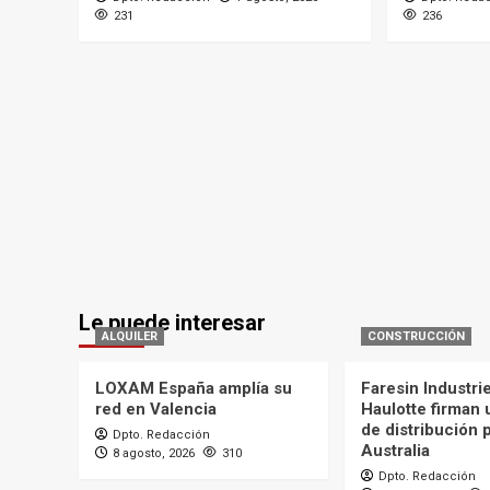
231
236
Le puede interesar
ALQUILER
CONSTRUCCIÓN
LOXAM España amplía su
Faresin Industri
red en Valencia
Haulotte firman
de distribución 
Dpto. Redacción
Australia
8 agosto, 2026
310
Dpto. Redacción