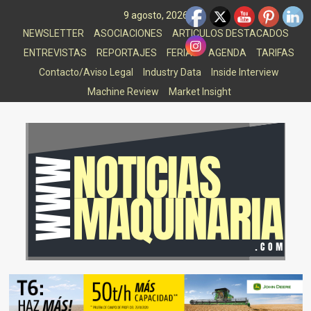
Saltar
9 agosto, 2026
al
NEWSLETTER
ASOCIACIONES
ARTICULOS DESTACADOS
contenido
ENTREVISTAS
REPORTAJES
FERIAS
AGENDA
TARIFAS
Contacto/Aviso Legal
Industry Data
Inside Interview
Machine Review
Market Insight