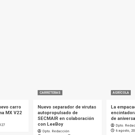
CARRETERAS
AGRÍCOLA
uevo carro
Nuevo separador de virutas
La empaca
ma MX V22
autopropulsado de
encintador
SECMAIR en colaboración
de aniversa
con LeeBoy
127
Dpto. Reda
6 agosto, 2
Dpto. Redacción