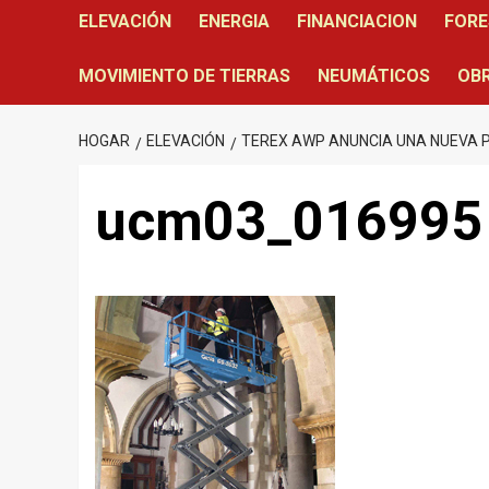
ELEVACIÓN
ENERGIA
FINANCIACION
FORE
MOVIMIENTO DE TIERRAS
NEUMÁTICOS
OBR
HOGAR
ELEVACIÓN
TEREX AWP ANUNCIA UNA NUEVA PI
ucm03_016995