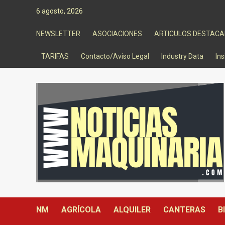
Saltar
6 agosto, 2026
al
contenido
NEWSLETTER
ASOCIACIONES
ARTICULOS DESTAC
TARIFAS
Contacto/Aviso Legal
Industry Data
Ins
NM
AGRÍCOLA
ALQUILER
CANTERAS
B