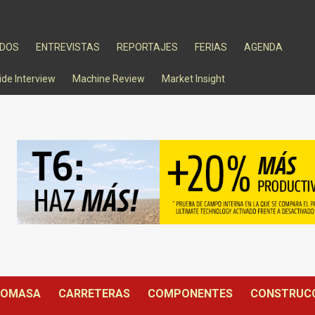
ADOS
ENTREVISTAS
REPORTAJES
FERIAS
AGENDA
ide Interview
Machine Review
Market Insight
IOMASA
CARRETERAS
COMPONENTES
CONSTRUC