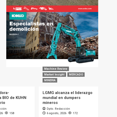
Machine Review
Market Insight
MERCADO
MINERIA
dora-
LGMG alcanza el liderazgo
a BIO de KUHN
mundial en dumpers
rio
mineros
cción
Dpto. Redacción
026
158
6 agosto, 2026
172