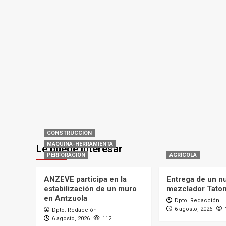
CONSTRUCCIÓN
MAQUINA-HERRAMIENTA
Le puede interesar
PERFORACION
AGRÍCOLA
ANZEVE participa en la
Entrega de un n
estabilización de un muro
mezclador Tato
en Antzuola
Dpto. Redacción
6 agosto, 2026
Dpto. Redacción
6 agosto, 2026
112