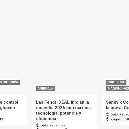
STRUCCIÓN
INDUSTRIA
AGRÍCOLA
MAQUINA-HE
e control
Las Fendt IDEAL inician la
Sandvik Co
nghoven
cosecha 2026 con máxima
la nueva C
tecnología, potencia y
Dpto. Reda
eficiencia
19
7 agosto, 2
Dpto. Redacción