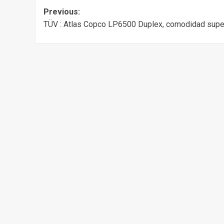
Post
Previous:
TÜV : Atlas Copco LP6500 Duplex, comodidad supe
navigation