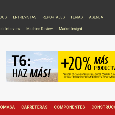
ADOS
ENTREVISTAS
REPORTAJES
FERIAS
AGENDA
ide Interview
Machine Review
Market Insight
IOMASA
CARRETERAS
COMPONENTES
CONSTRUC