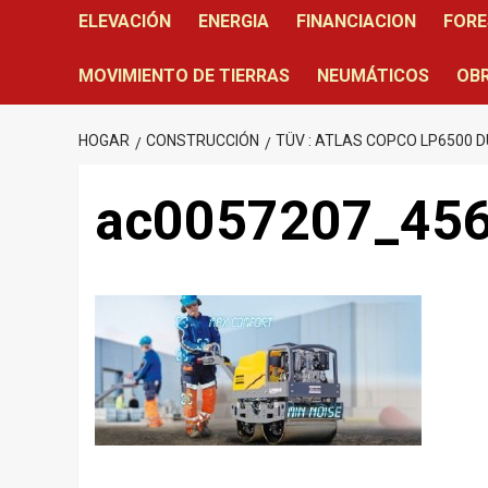
ELEVACIÓN
ENERGIA
FINANCIACION
FORE
MOVIMIENTO DE TIERRAS
NEUMÁTICOS
OBR
HOGAR
CONSTRUCCIÓN
TÜV : ATLAS COPCO LP6500 
ac0057207_45