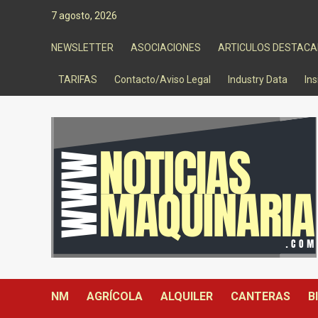
Saltar
7 agosto, 2026
al
contenido
NEWSLETTER
ASOCIACIONES
ARTICULOS DESTAC
TARIFAS
Contacto/Aviso Legal
Industry Data
Ins
NM
AGRÍCOLA
ALQUILER
CANTERAS
B