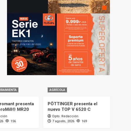
RRAMIENTA
AGRÍCOLA
romant presenta
PÖTTINGER presenta el
oroMill® MR20
nuevo TOP V 6520 C
cción
Dpto. Redacción
026
156
7 agosto, 2026
169