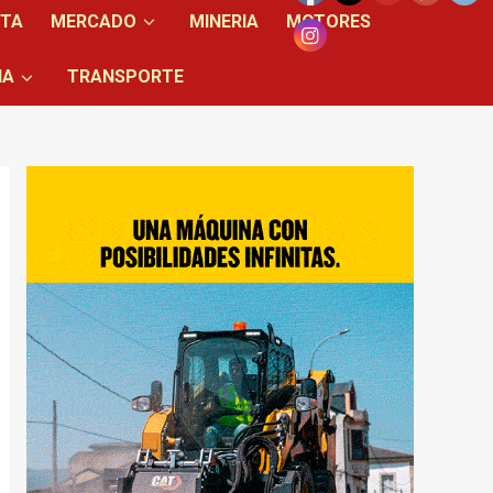
NTA
MERCADO
MINERIA
MOTORES
IA
TRANSPORTE