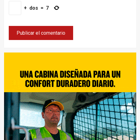
+
dos
=
7