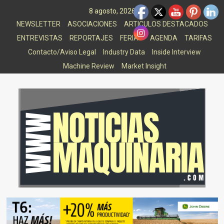
Saltar
8 agosto, 2026
al
NEWSLETTER
ASOCIACIONES
ARTICULOS DESTACADOS
contenido
ENTREVISTAS
REPORTAJES
FERIAS
AGENDA
TARIFAS
Contacto/Aviso Legal
Industry Data
Inside Interview
Machine Review
Market Insight