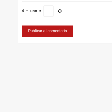
4
−
uno
=