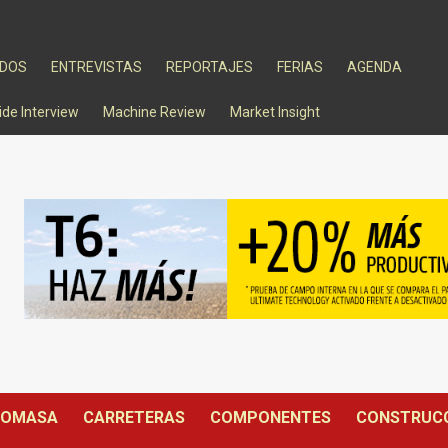
ADOS
ENTREVISTAS
REPORTAJES
FERIAS
AGENDA
ide Interview
Machine Review
Market Insight
IOMASA
CARRETERAS
COMPONENTES
CONSTRUC