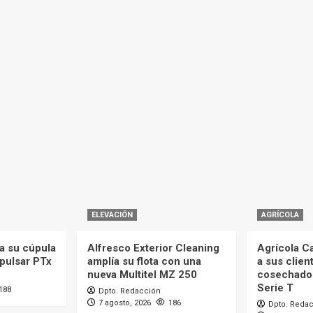
ELEVACIÓN
AGRÍCOLA
a su cúpula
Alfresco Exterior Cleaning
Agrícola C
mpulsar PTx
amplía su flota con una
a sus clien
nueva Multitel MZ 250
cosechado
Serie T
188
Dpto. Redacción
7 agosto, 2026
186
Dpto. Reda