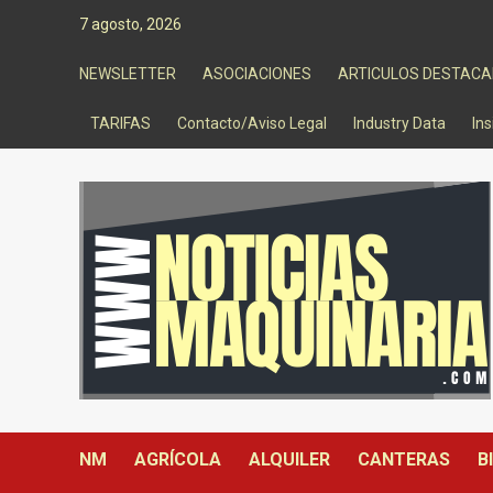
Saltar
7 agosto, 2026
al
contenido
NEWSLETTER
ASOCIACIONES
ARTICULOS DESTAC
TARIFAS
Contacto/Aviso Legal
Industry Data
Ins
NM
AGRÍCOLA
ALQUILER
CANTERAS
B