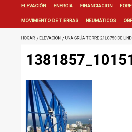
ELEVACIÓN
ENERGIA
FINANCIACION
FORE
MOVIMIENTO DE TIERRAS
NEUMÁTICOS
OBR
HOGAR
ELEVACIÓN
UNA GRÚA TORRE 21LC750 DE LIN
1381857_1015