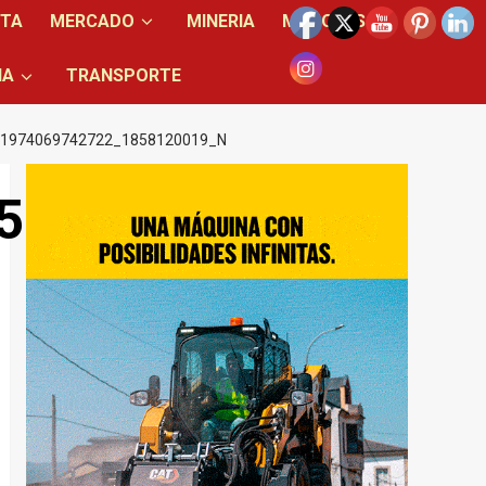
NTA
MERCADO
MINERIA
MOTORES
IA
TRANSPORTE
51974069742722_1858120019_N
58120019_n