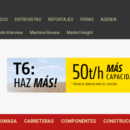
ADOS
ENTREVISTAS
REPORTAJES
FERIAS
AGENDA
ide Interview
Machine Review
Market Insight
IOMASA
CARRETERAS
COMPONENTES
CONSTRUC