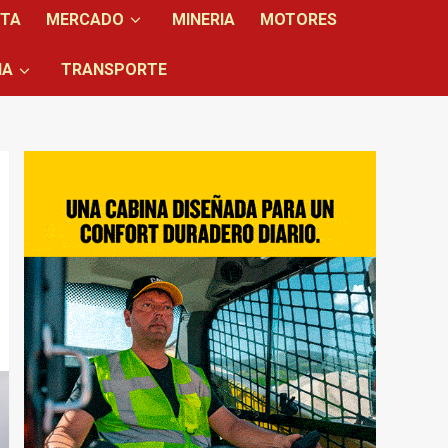
NTA
MERCADO
MINERIA
MOTORES
IA
TRANSPORTE