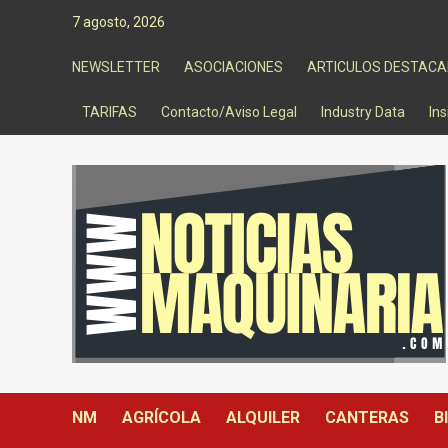
Saltar
7 agosto, 2026
al
contenido
NEWSLETTER
ASOCIACIONES
ARTICULOS DESTAC
TARIFAS
Contacto/Aviso Legal
Industry Data
Ins
NM
AGRÍCOLA
ALQUILER
CANTERAS
B