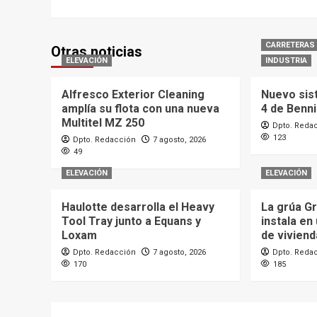
CARRETERAS
Otras noticias
ELEVACIÓN
INDUSTRIA
Alfresco Exterior Cleaning
Nuevo sis
amplía su flota con una nueva
4 de Benn
Multitel MZ 250
Dpto. Reda
123
Dpto. Redacción
7 agosto, 2026
49
ELEVACIÓN
ELEVACIÓN
Haulotte desarrolla el Heavy
La grúa G
Tool Tray junto a Equans y
instala en
Loxam
de viviend
Dpto. Redacción
7 agosto, 2026
Dpto. Reda
170
185