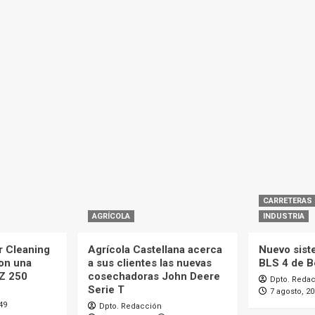
CARRETERAS
AGRÍCOLA
INDUSTRIA
r Cleaning
Agrícola Castellana acerca
Nuevo sist
con una
a sus clientes las nuevas
BLS 4 de 
MZ 250
cosechadoras John Deere
Dpto. Reda
Serie T
7 agosto, 2
49
Dpto. Redacción