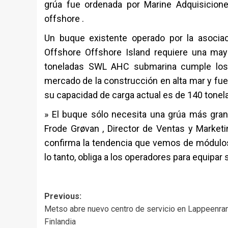
grúa fue ordenada por Marine Adquisicion
offshore .
Un buque existente operado por la asocia
Offshore Offshore Island requiere una ma
toneladas SWL AHC submarina cumple los re
mercado de la construcción en alta mar y fue 
su capacidad de carga actual es de 140 tonel
» El buque sólo necesita una grúa más gran
Frode Grøvan , Director de Ventas y Market
confirma la tendencia que vemos de módulo
lo tanto, obliga a los operadores para equip
Post
Previous:
Metso abre nuevo centro de servicio en Lappeenran
navigation
Finlandia