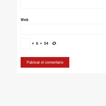
Web
×
6
=
54