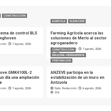
CONSTRUCCIÓN
AGRÍCOLA
ELEVACIÓN
tema de control BLS
Farming Agrícola acerca las
inghoven
soluciones de Merlo al sector
agroganadero
cción
7 agosto, 2026
Dpto. Redacción
7 agosto, 2026
CONSTRUCCIÓN
189
MAQUINA-HERRAMIENTA
PERFORACION
rove GMK4100L-2
ANZEVE participa en la
 un día una ampliación
estabilización de un muro en
a
Antzuola
cción
7 agosto, 2026
Dpto. Redacción
6 agosto, 2026
316