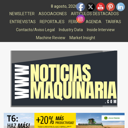
Saltar
8 agosto, 2026
al
NEWSLETTER
ASOCIACIONES
ARTICULOS DESTACADOS
contenido
ENTREVISTAS
REPORTAJES
FERIAS
AGENDA
TARIFAS
Contacto/Aviso Legal
Industry Data
Inside Interview
Machine Review
Market Insight