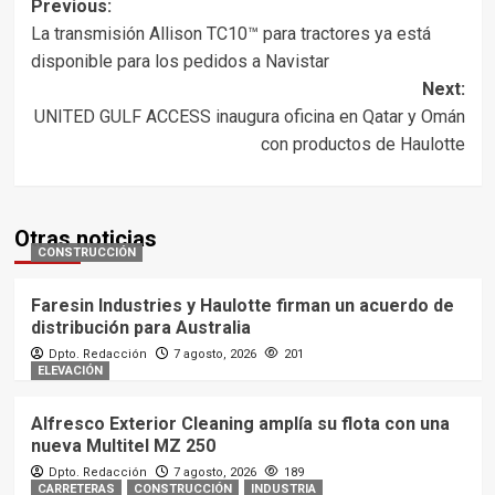
Post
Previous:
La transmisión Allison TC10™ para tractores ya está
navigation
disponible para los pedidos a Navistar
Next:
UNITED GULF ACCESS inaugura oficina en Qatar y Omán
con productos de Haulotte
Otras noticias
CONSTRUCCIÓN
Faresin Industries y Haulotte firman un acuerdo de
distribución para Australia
Dpto. Redacción
7 agosto, 2026
201
ELEVACIÓN
Alfresco Exterior Cleaning amplía su flota con una
nueva Multitel MZ 250
Dpto. Redacción
7 agosto, 2026
189
CARRETERAS
CONSTRUCCIÓN
INDUSTRIA