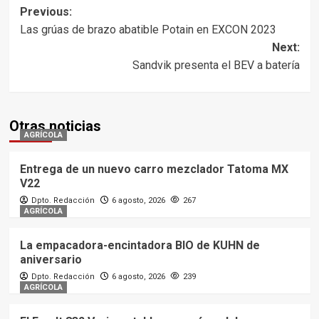
Post
Previous:
Las grúas de brazo abatible Potain en EXCON 2023
navigation
Next:
Sandvik presenta el BEV a batería
Otras noticias
AGRÍCOLA
Entrega de un nuevo carro mezclador Tatoma MX
V22
Dpto. Redacción
6 agosto, 2026
267
AGRÍCOLA
La empacadora-encintadora BIO de KUHN de
aniversario
Dpto. Redacción
6 agosto, 2026
239
AGRÍCOLA