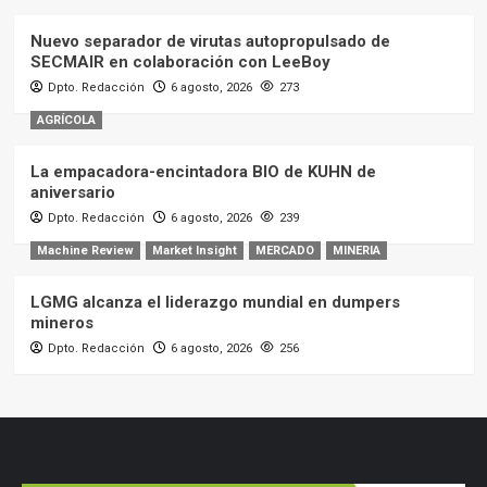
Nuevo separador de virutas autopropulsado de
SECMAIR en colaboración con LeeBoy
Dpto. Redacción
6 agosto, 2026
273
AGRÍCOLA
La empacadora-encintadora BIO de KUHN de
aniversario
Dpto. Redacción
6 agosto, 2026
239
Machine Review
Market Insight
MERCADO
MINERIA
LGMG alcanza el liderazgo mundial en dumpers
mineros
Dpto. Redacción
6 agosto, 2026
256