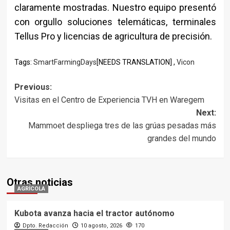
claramente mostradas. Nuestro equipo presentó
con orgullo soluciones telemáticas, terminales
Tellus Pro y licencias de agricultura de precisión.
Tags:
SmartFarmingDays
[NEEDS TRANSLATION] ,
Vicon
Post
Previous:
Visitas en el Centro de Experiencia TVH en Waregem
navigation
Next:
Mammoet despliega tres de las grúas pesadas más
grandes del mundo
Otras noticias
AGRÍCOLA
Kubota avanza hacia el tractor autónomo
Dpto. Redacción
10 agosto, 2026
170