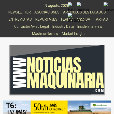
Saltar
9 agosto, 2026
al
NEWSLETTER
ASOCIACIONES
ARTICULOS DESTACADOS
contenido
ENTREVISTAS
REPORTAJES
FERIAS
AGENDA
TARIFAS
Contacto/Aviso Legal
Industry Data
Inside Interview
Machine Review
Market Insight