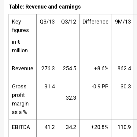
Table: Revenue and earnings
Key
Q3/13
Q3/12
Difference
9M/13
figures
in €
million
Revenue
276.3
254.5
+8.6%
862.4
Gross
31.4
-0.9 PP
30.3
profit
32.3
margin
as a %
EBITDA
41.2
34.2
+20.8%
110.9