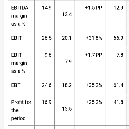
EBITDA
14.9
+1.5 PP
12.9
13.4
margin
as a %
EBIT
26.5
20.1
+31.8%
66.9
EBIT
9.6
+1.7 PP
7.8
7.9
margin
as a %
EBT
24.6
18.2
+35.2%
61.4
Profit for
16.9
+25.2%
41.8
13.5
the
period