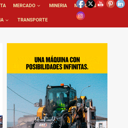
NTA
MERCADO
MINERIA
MOTORES
IA
TRANSPORTE