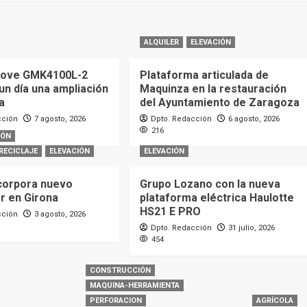
ALQUILER
ELEVACIÓN
rove GMK4100L-2
Plataforma articulada de
 un día una ampliación
Maquinza en la restauración
a
del Ayuntamiento de Zaragoza
cción
7 agosto, 2026
Dpto. Redacción
6 agosto, 2026
216
IÓN
RECICLAJE
ELEVACIÓN
ELEVACIÓN
corpora nuevo
Grupo Lozano con la nueva
or en Girona
plataforma eléctrica Haulotte
HS21 E PRO
cción
3 agosto, 2026
Dpto. Redacción
31 julio, 2026
454
CONSTRUCCIÓN
MAQUINA-HERRAMIENTA
PERFORACION
AGRÍCOLA