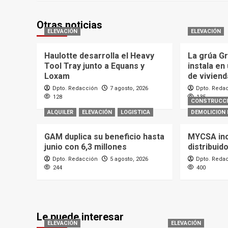
Otras noticias
ELEVACIÓN
ELEVACIÓN
Haulotte desarrolla el Heavy
La grúa G
Tool Tray junto a Equans y
instala en
Loxam
de viviend
Dpto. Redacción
7 agosto, 2026
Dpto. Reda
128
135
CONSTRUCC
ALQUILER
ELEVACIÓN
LOGISTICA
DEMOLICION 
GAM duplica su beneficio hasta
MYCSA in
junio con 6,3 millones
distribuid
Dpto. Redacción
5 agosto, 2026
Dpto. Reda
244
400
Le puede interesar
ELEVACIÓN
ELEVACIÓN