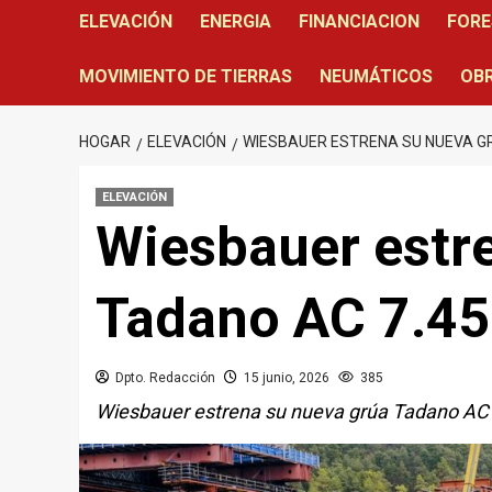
ELEVACIÓN
ENERGIA
FINANCIACION
FORE
MOVIMIENTO DE TIERRAS
NEUMÁTICOS
OBR
HOGAR
ELEVACIÓN
WIESBAUER ESTRENA SU NUEVA GR
ELEVACIÓN
Wiesbauer estr
Tadano AC 7.45
Dpto. Redacción
15 junio, 2026
385
Wiesbauer estrena su nueva grúa Tadano AC 7