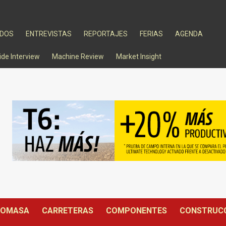
ADOS
ENTREVISTAS
REPORTAJES
FERIAS
AGENDA
ide Interview
Machine Review
Market Insight
IOMASA
CARRETERAS
COMPONENTES
CONSTRUC