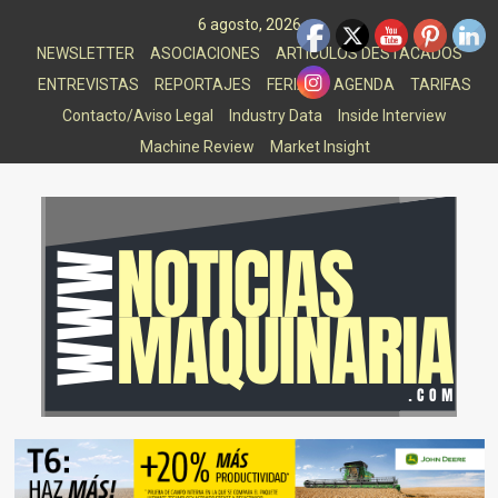
Saltar
6 agosto, 2026
al
NEWSLETTER
ASOCIACIONES
ARTICULOS DESTACADOS
contenido
ENTREVISTAS
REPORTAJES
FERIAS
AGENDA
TARIFAS
Contacto/Aviso Legal
Industry Data
Inside Interview
Machine Review
Market Insight