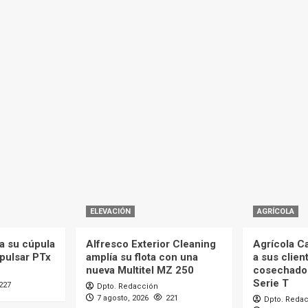
ELEVACIÓN
AGRÍCOLA
a su cúpula
Alfresco Exterior Cleaning
Agrícola C
mpulsar PTx
amplía su flota con una
a sus clien
nueva Multitel MZ 250
cosechado
Serie T
227
Dpto. Redacción
7 agosto, 2026
221
Dpto. Reda