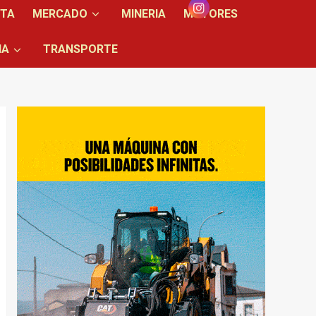
NTA
MERCADO
MINERIA
MOTORES
IA
TRANSPORTE