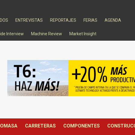
ADOS
ENTREVISTAS
REPORTAJES
FERIAS
AGENDA
ide Interview
Machine Review
Market Insight
IOMASA
CARRETERAS
COMPONENTES
CONSTRUC