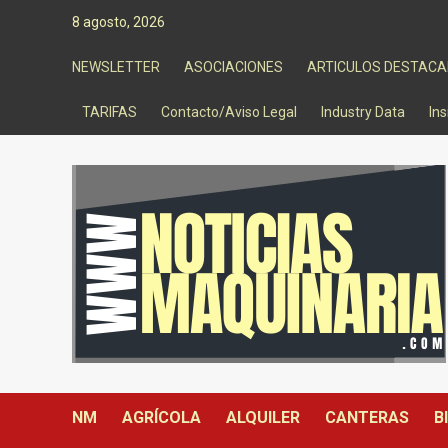
Saltar
8 agosto, 2026
al
contenido
NEWSLETTER
ASOCIACIONES
ARTICULOS DESTAC
TARIFAS
Contacto/Aviso Legal
Industry Data
Ins
NM
AGRÍCOLA
ALQUILER
CANTERAS
B