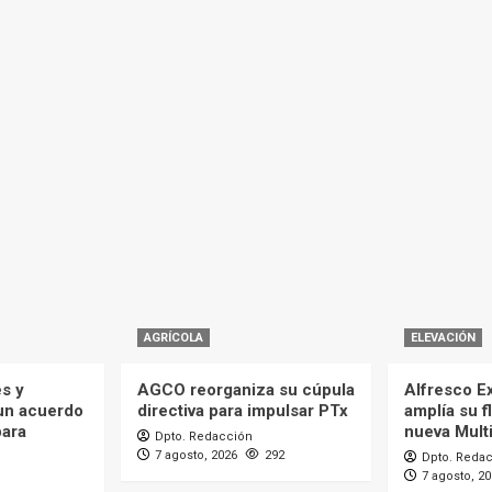
AGRÍCOLA
ELEVACIÓN
es y
AGCO reorganiza su cúpula
Alfresco Ex
 un acuerdo
directiva para impulsar PTx
amplía su f
para
nueva Mult
Dpto. Redacción
7 agosto, 2026
292
Dpto. Reda
7 agosto, 2