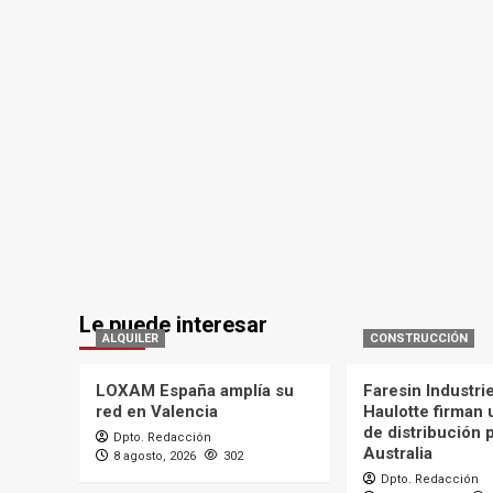
Le puede interesar
ALQUILER
CONSTRUCCIÓN
LOXAM España amplía su
Faresin Industri
red en Valencia
Haulotte firman
de distribución 
Dpto. Redacción
Australia
8 agosto, 2026
302
Dpto. Redacción