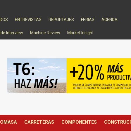
ADOS
ENTREVISTAS
REPORTAJES
FERIAS
AGENDA
ide Interview
Machine Review
Market Insight
IOMASA
CARRETERAS
COMPONENTES
CONSTRUC