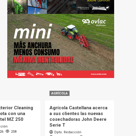
AGRÍCOLA
terior Cleaning
Agrícola Castellana acerca
lota con una
a sus clientes las nuevas
itel MZ 250
cosechadoras John Deere
Serie T
cción
026
258
Dpto. Redacción