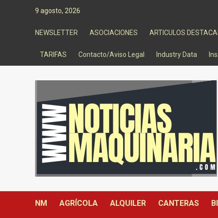
Saltar
9 agosto, 2026
al
contenido
NEWSLETTER
ASOCIACIONES
ARTICULOS DESTAC
TARIFAS
Contacto/Aviso Legal
Industry Data
Ins
NM
AGRÍCOLA
ALQUILER
CANTERAS
B