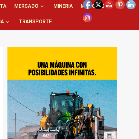
NTA
MERCADO
MINERIA
MOTORES
IA
TRANSPORTE