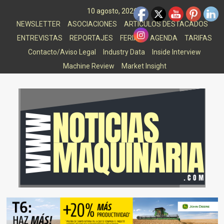
Saltar
10 agosto, 2026
al
NEWSLETTER
ASOCIACIONES
ARTICULOS DESTACADOS
contenido
ENTREVISTAS
REPORTAJES
FERIAS
AGENDA
TARIFAS
Contacto/Aviso Legal
Industry Data
Inside Interview
Machine Review
Market Insight