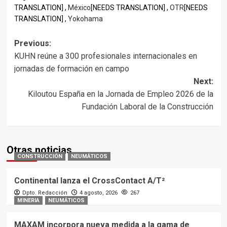
TRANSLATION] ,
México
[NEEDS TRANSLATION] ,
OTR
[NEEDS
TRANSLATION] ,
Yokohama
Post
Previous:
KUHN reúne a 300 profesionales internacionales en
navigation
jornadas de formación en campo
Next:
Kiloutou España en la Jornada de Empleo 2026 de la
Fundación Laboral de la Construcción
Otras noticias
CONSTRUCCIÓN
NEUMÁTICOS
Continental lanza el CrossContact A/T²
Dpto. Redacción
4 agosto, 2026
267
MINERIA
NEUMÁTICOS
MAXAM incorpora nueva medida a la gama de