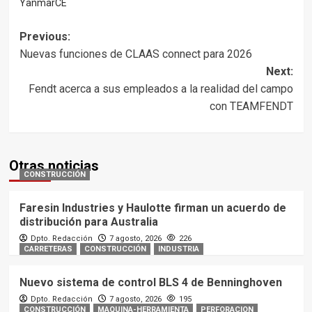
YanmarCE
Post
Previous:
Nuevas funciones de CLAAS connect para 2026
navigation
Next:
Fendt acerca a sus empleados a la realidad del campo
con TEAMFENDT
Otras noticias
CONSTRUCCIÓN
Faresin Industries y Haulotte firman un acuerdo de
distribución para Australia
Dpto. Redacción
7 agosto, 2026
226
CARRETERAS
CONSTRUCCIÓN
INDUSTRIA
Nuevo sistema de control BLS 4 de Benninghoven
Dpto. Redacción
7 agosto, 2026
195
CONSTRUCCIÓN
MAQUINA-HERRAMIENTA
PERFORACION