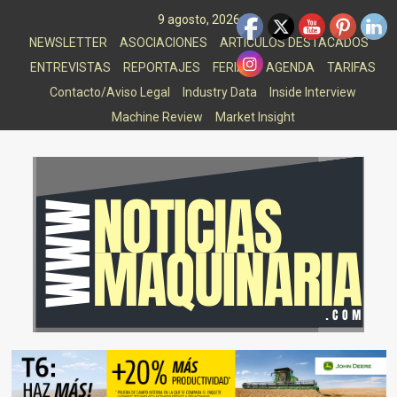
Saltar
9 agosto, 2026
al
NEWSLETTER
ASOCIACIONES
ARTICULOS DESTACADOS
contenido
ENTREVISTAS
REPORTAJES
FERIAS
AGENDA
TARIFAS
Contacto/Aviso Legal
Industry Data
Inside Interview
Machine Review
Market Insight