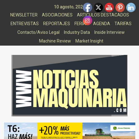
Saltar
10 agosto, 2026
al
NEWSLETTER
ASOCIACIONES
ARTICULOS DESTACADOS
contenido
ENTREVISTAS
REPORTAJES
FERIAS
AGENDA
TARIFAS
Contacto/Aviso Legal
Industry Data
Inside Interview
Machine Review
Market Insight