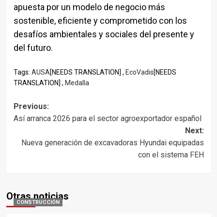
apuesta por un modelo de negocio más
sostenible, eficiente y comprometido con los
desafíos ambientales y sociales del presente y
del futuro.
Tags:
AUSA
[NEEDS TRANSLATION] ,
EcoVadis
[NEEDS
TRANSLATION] ,
Medalla
Post
Previous:
Así arranca 2026 para el sector agroexportador español
navigation
Next:
Nueva generación de excavadoras Hyundai equipadas
con el sistema FEH
Otras noticias
CONSTRUCCIÓN