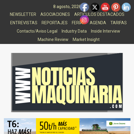
Saltar
8 agosto, 2026
al
NEWSLETTER
ASOCIACIONES
ARTICULOS DESTACADOS
contenido
ENTREVISTAS
REPORTAJES
FERIAS
AGENDA
TARIFAS
Contacto/Aviso Legal
Industry Data
Inside Interview
Machine Review
Market Insight