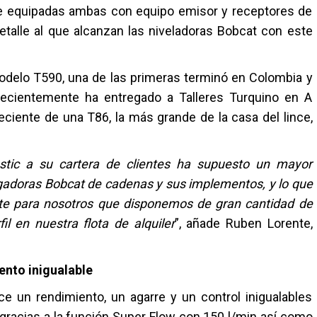
ne equipadas ambas con equipo emisor y receptores de
detalle al que alcanzan las niveladoras Bobcat con este
delo T590, una de las primeras terminó en Colombia y
recientemente ha entregado a Talleres Turquino en A
ciente de una T86, la más grande de la casa del lince,
astic a su cartera de clientes ha supuesto un mayor
rgadoras Bobcat de cadenas y sus implementos, y lo que
nte para nosotros que disponemos de gran cantidad de
l en nuestra flota de alquiler
”, añade Ruben Lorente,
ento inigualable
 un rendimiento, un agarre y un control inigualables
racias a la función Super Flow con 150 l/min así como