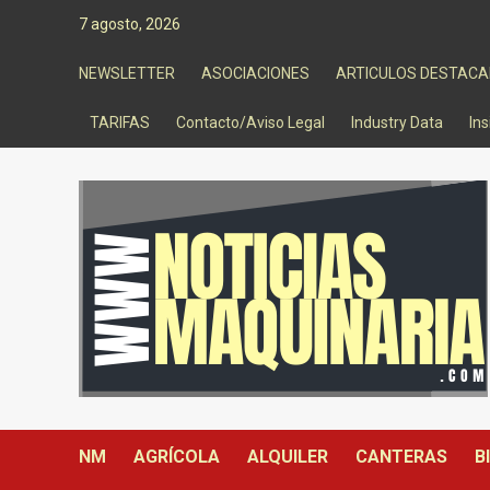
Saltar
7 agosto, 2026
al
contenido
NEWSLETTER
ASOCIACIONES
ARTICULOS DESTAC
TARIFAS
Contacto/Aviso Legal
Industry Data
Ins
NM
AGRÍCOLA
ALQUILER
CANTERAS
B