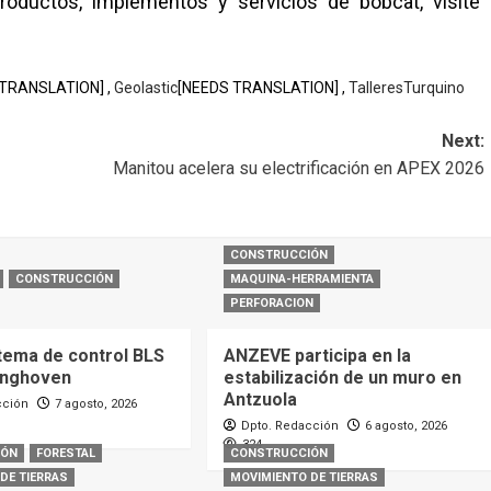
roductos, implementos y servicios de bobcat, visite
TRANSLATION] ,
Geolastic
[NEEDS TRANSLATION] ,
TalleresTurquino
Next:
Manitou acelera su electrificación en APEX 2026
CONSTRUCCIÓN
CONSTRUCCIÓN
MAQUINA-HERRAMIENTA
PERFORACION
tema de control BLS
ANZEVE participa en la
inghoven
estabilización de un muro en
Antzuola
cción
7 agosto, 2026
Dpto. Redacción
6 agosto, 2026
324
IÓN
FORESTAL
CONSTRUCCIÓN
DE TIERRAS
MOVIMIENTO DE TIERRAS