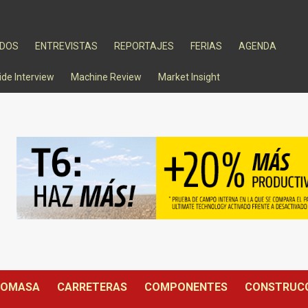
ADOS
ENTREVISTAS
REPORTAJES
FERIAS
AGENDA
ide Interview
Machine Review
Market Insight
IOMASA
CARRETERAS
COMPONENTES
CONSTRUC