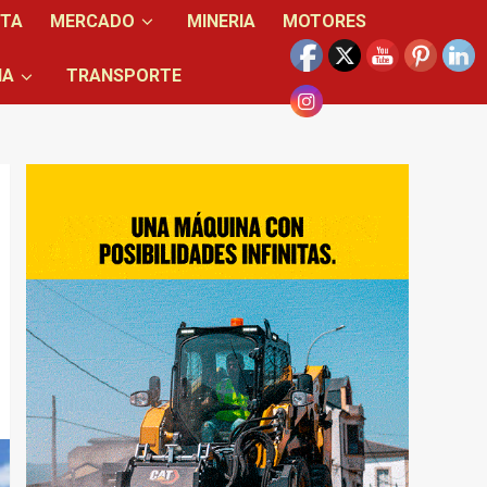
NTA
MERCADO
MINERIA
MOTORES
IA
TRANSPORTE