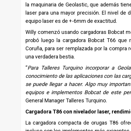
la maquinaria de Geolastic, que además tie
laser para una mayor precisión. El nivel de 
equipo laser es de +-6mm de exactitud.
Willy comenzó usando cargadoras Bobcat mo
probó luego la cargadora Bobcat T66 que 
Coruña, para ser remplazada por la compra re
una verdadera bestia.
“
Para Talleres Turquino incorporar a Geol
conocimiento de las aplicaciones con las ca
se puede llegar a hacer. Algo muy importa
equipos e implementos Bobcat de este perfi
General Manager Talleres Turquino.
Cargadora T86 con nivelador laser, rendimi
La cargadora compacta de orugas T86 ofrece
incluso con los implementos más exigentes g