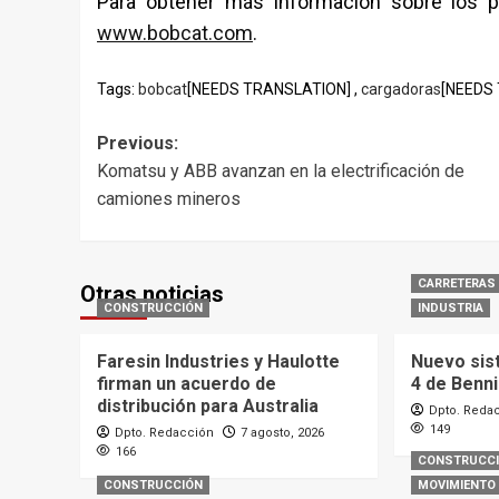
Para obtener más información sobre los p
www.bobcat.com
.
Tags:
bobcat
[NEEDS TRANSLATION] ,
cargadoras
[NEEDS 
Post
Previous:
Komatsu y ABB avanzan en la electrificación de
navigation
camiones mineros
CARRETERAS
Otras noticias
CONSTRUCCIÓN
INDUSTRIA
Faresin Industries y Haulotte
Nuevo sis
firman un acuerdo de
4 de Benn
distribución para Australia
Dpto. Reda
149
Dpto. Redacción
7 agosto, 2026
166
CONSTRUCC
CONSTRUCCIÓN
MOVIMIENTO 