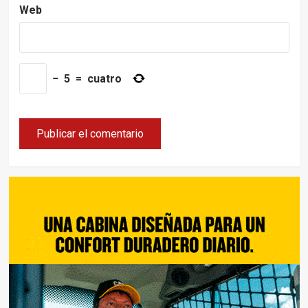
Web
−
5
=
cuatro