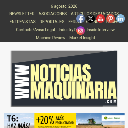
Saltar
6 agosto, 2026
al
NEWSLETTER
ASOCIACIONES
ARTICULOS DESTACADOS
contenido
ENTREVISTAS
REPORTAJES
FERIAS
AGENDA
TARIFAS
Contacto/Aviso Legal
Industry Data
Inside Interview
Machine Review
Market Insight