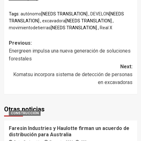
Tags:
autónomo
[NEEDS TRANSLATION] ,
DEVELON
[NEEDS
TRANSLATION] ,
excavadora
[NEEDS TRANSLATION] ,
movimientodetierras
[NEEDS TRANSLATION] ,
Real X
Post
Previous:
Energreen impulsa una nueva generación de soluciones
navigation
forestales
Next:
Komatsu incorpora sistema de detección de personas
en excavadoras
Otras noticias
CONSTRUCCIÓN
Faresin Industries y Haulotte firman un acuerdo de
distribución para Australia