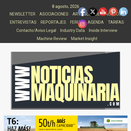
Saltar
8 agosto, 2026
al
NEWSLETTER
ASOCIACIONES
ARTICULOS DESTACADOS
contenido
ENTREVISTAS
REPORTAJES
FERIAS
AGENDA
TARIFAS
Contacto/Aviso Legal
Industry Data
Inside Interview
Machine Review
Market Insight