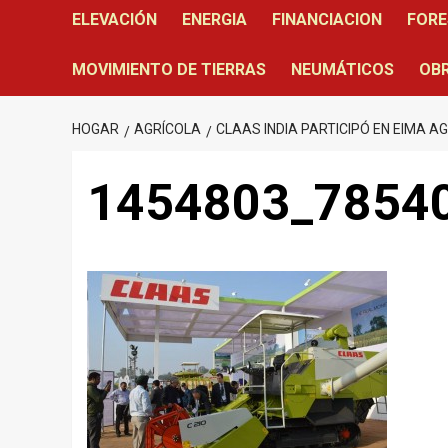
ELEVACIÓN
ENERGIA
FINANCIACION
FORE
MOVIMIENTO DE TIERRAS
NEUMÁTICOS
OBR
HOGAR
AGRÍCOLA
CLAAS INDIA PARTICIPÓ EN EIMA A
1454803_7854