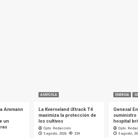
AGRÍCOLA
ENERGIA
G
 la Ammann
La Kverneland iXtrack T4
Genesal En
maximiza la protección de
suministro 
e un
los cultivos
hospital br
eras
Dpto. Redacción
Dpto. Reda
5 agosto, 2026
234
5 agosto, 2