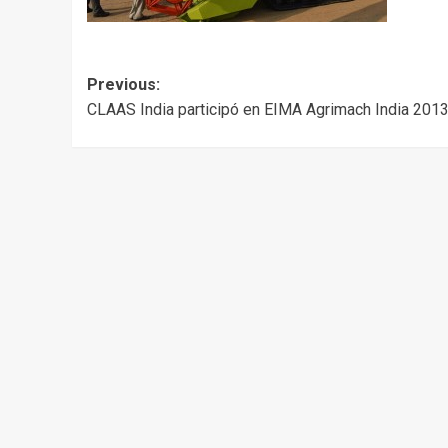
Post
Previous:
CLAAS India participó en EIMA Agrimach India 201
navigation