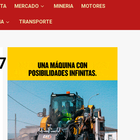
NTA
MERCADO
MINERIA
MOTORES
IA
TRANSPORTE
75704_n