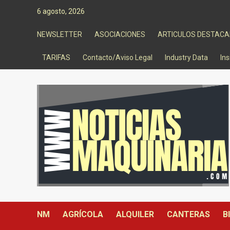
Saltar
6 agosto, 2026
al
contenido
NEWSLETTER
ASOCIACIONES
ARTICULOS DESTAC
TARIFAS
Contacto/Aviso Legal
Industry Data
Ins
NM
AGRÍCOLA
ALQUILER
CANTERAS
B