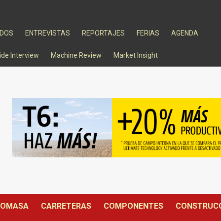
ADOS
ENTREVISTAS
REPORTAJES
FERIAS
AGENDA
ide Interview
Machine Review
Market Insight
IOMASA
CARRETERAS
COMPONENTES
CONSTRUC