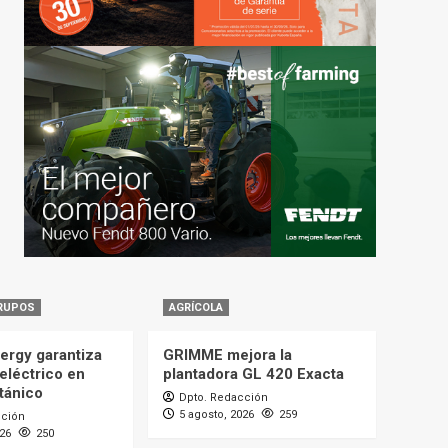
RUPOS
AGRÍCOLA
ergy garantiza
GRIMME mejora la
eléctrico en
plantadora GL 420 Exacta
itánico
Dpto. Redacción
5 agosto, 2026
259
cción
026
250