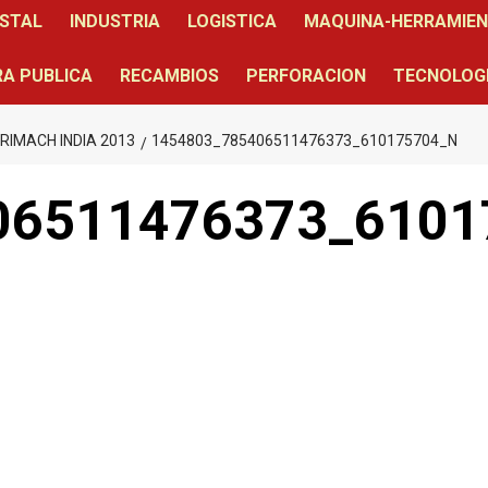
STAL
INDUSTRIA
LOGISTICA
MAQUINA-HERRAMIE
A PUBLICA
RECAMBIOS
PERFORACION
TECNOLOG
GRIMACH INDIA 2013
1454803_785406511476373_610175704_N
06511476373_6101