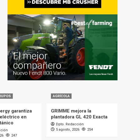
RUPOS
AGRÍCOLA
ergy garantiza
GRIMME mejora la
eléctrico en
plantadora GL 420 Exacta
itánico
Dpto. Redacción
5 agosto, 2026
254
cción
026
247