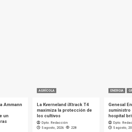
AGRÍCOLA
ENERGIA
G
 la Ammann
La Kverneland iXtrack T4
Genesal En
maximiza la protección de
suministro 
e un
los cultivos
hospital br
eras
Dpto. Redacción
Dpto. Reda
5 agosto, 2026
228
5 agosto, 2