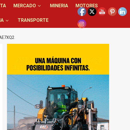
NTA
MERCADO
MINERIA
MOTORES
IA
TRANSPORTE
AE7XQ2