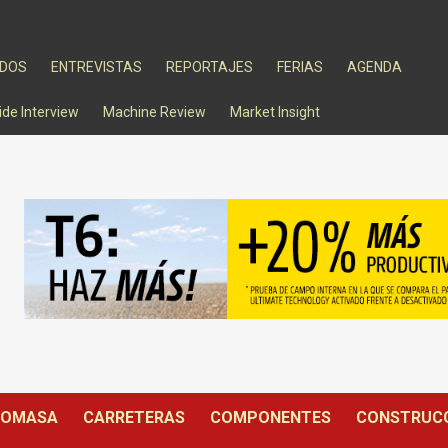
ADOS
ENTREVISTAS
REPORTAJES
FERIAS
AGENDA
ide Interview
Machine Review
Market Insight
IOMASA
CARRETERAS
COMPONENTES
CONSTRUC