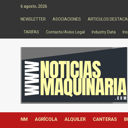
Saltar
6 agosto, 2026
al
contenido
NEWSLETTER
ASOCIACIONES
ARTICULOS DESTAC
TARIFAS
Contacto/Aviso Legal
Industry Data
Ins
NM
AGRÍCOLA
ALQUILER
CANTERAS
B