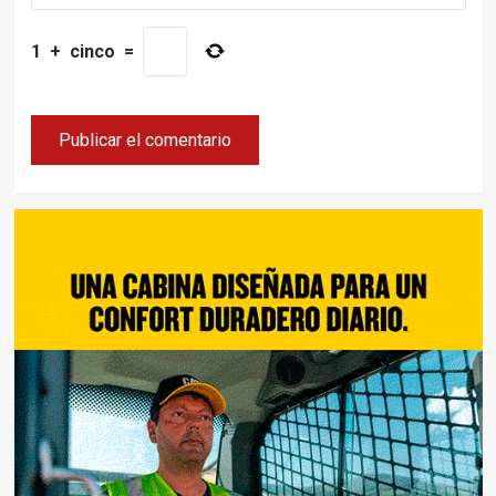
1
+
cinco
=