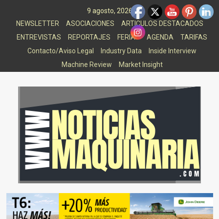
Saltar
9 agosto, 2026
al
NEWSLETTER
ASOCIACIONES
ARTICULOS DESTACADOS
contenido
ENTREVISTAS
REPORTAJES
FERIAS
AGENDA
TARIFAS
Contacto/Aviso Legal
Industry Data
Inside Interview
Machine Review
Market Insight