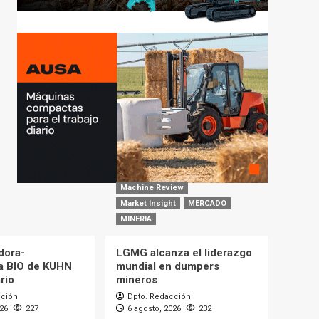
Machine Review
Market Insight
MERCADO
MINERIA
dora-
LGMG alcanza el liderazgo
a BIO de KUHN
mundial en dumpers
rio
mineros
cción
Dpto. Redacción
026
227
6 agosto, 2026
232