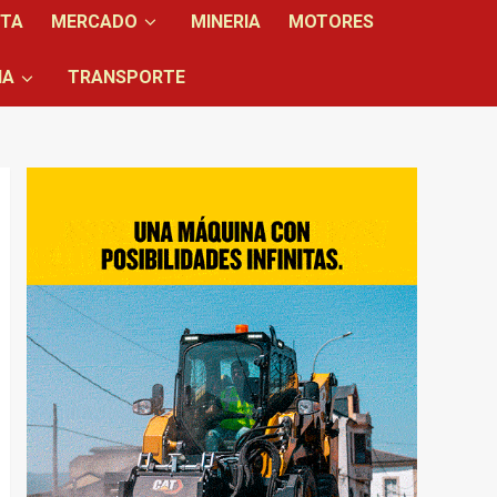
NTA
MERCADO
MINERIA
MOTORES
IA
TRANSPORTE