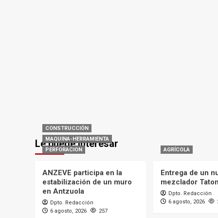
CONSTRUCCIÓN
MAQUINA-HERRAMIENTA
Le puede interesar
PERFORACION
AGRÍCOLA
ANZEVE participa en la
Entrega de un n
estabilización de un muro
mezclador Tato
en Antzuola
Dpto. Redacción
6 agosto, 2026
Dpto. Redacción
6 agosto, 2026
257