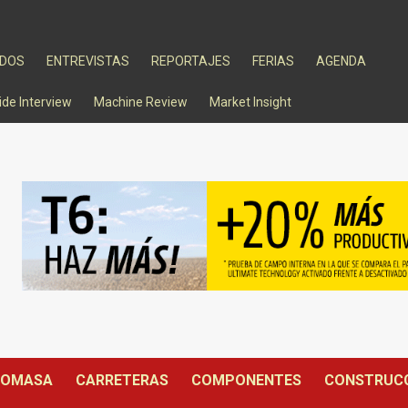
ADOS
ENTREVISTAS
REPORTAJES
FERIAS
AGENDA
ide Interview
Machine Review
Market Insight
IOMASA
CARRETERAS
COMPONENTES
CONSTRUC