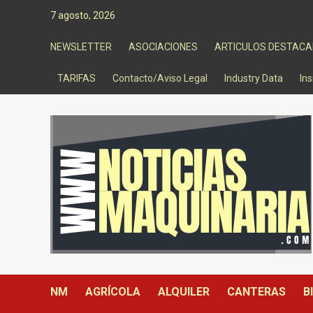
Saltar
7 agosto, 2026
al
contenido
NEWSLETTER
ASOCIACIONES
ARTICULOS DESTAC
TARIFAS
Contacto/Aviso Legal
Industry Data
Ins
NM
AGRÍCOLA
ALQUILER
CANTERAS
B