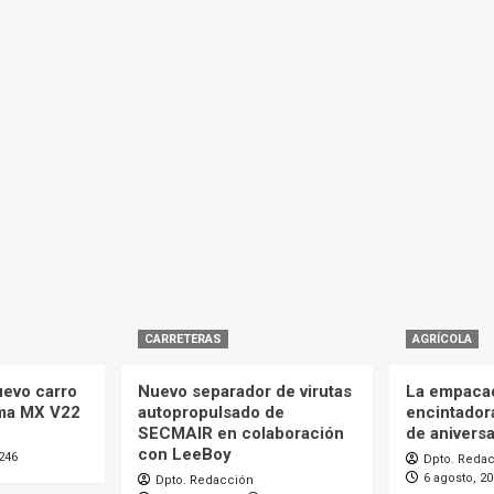
CARRETERAS
AGRÍCOLA
uevo carro
Nuevo separador de virutas
La empaca
ma MX V22
autopropulsado de
encintador
SECMAIR en colaboración
de aniversa
con LeeBoy
246
Dpto. Reda
6 agosto, 2
Dpto. Redacción