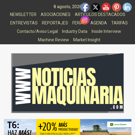
Saltar
8 agosto, 2026
al
NEWSLETTER
ASOCIACIONES
ARTICULOS DESTACADOS
contenido
ENTREVISTAS
REPORTAJES
FERIAS
AGENDA
TARIFAS
Contacto/Aviso Legal
Industry Data
Inside Interview
Machine Review
Market Insight