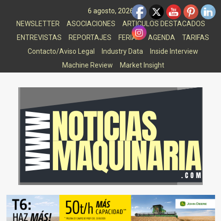
Saltar
6 agosto, 2026
al
NEWSLETTER
ASOCIACIONES
ARTICULOS DESTACADOS
contenido
ENTREVISTAS
REPORTAJES
FERIAS
AGENDA
TARIFAS
Contacto/Aviso Legal
Industry Data
Inside Interview
Machine Review
Market Insight