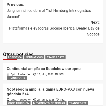
Post
Previous:
Jungheinrich celebra el “1st Hamburg Intralogistics
navigation
Summit”
Next:
Plataformas elevadoras Socage Ibérica. Dealer Day de
Socage
Otras noticias
LOGISTICA
NEUMÁTICOS
TRANSPORTE
Continental amplía su Roadshow europeo
Dpto. Redacción
15 julio, 2026
335
TRANSPORTE
Nooteboom amplía la gama EURO-PX3 con nueva
góndola 2+4
Dpto. Redacción
24 junio, 2026
352
CONSTRUCCIÓN
MOVIMIENTO DE TIERRAS
TRANSPORTE