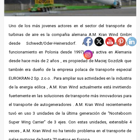
Uno de los más jovenes actores en el sector del transporte de
turbinas de aire es la compañia alemana A.M. Kran Wind GmbH
desde Schwedt/Oder-Heinersdorf. A.M. Kran Wind (en
funcionamiento en Polonia desde 1997) lleva activa en Alemania
desde hace más de 2 años , es propiedad de Maciej Gozdzik que
también era dueño de la empresa polaca de transporte especial
EUROKRAN-2 Sp. z.o.o. . Para ampliar sus actividades en la industria
de la energia eólica , A.M. Kran Wind actualmente está invirtiendo
fuertemente en las soluciones de transporte más innovadoras para
el transporte de autogeneradores . A.M. Kran Wind recientemente
tuvó en uso 3 unidades de la última generación de “Nooteboom
Super Wing Carrier” de 3 ejes. Con estas unidades, extensible 4
veces , A.M. Kran Wind no ha tenido problema en el transporte de
palas motoras de hasta 70 metros en Europa.