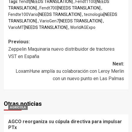
Tags:
fendt
[NEEDS TRANSLATION] ,
Fendt1100
[NEEDS
TRANSLATION] ,
Fendt700
[NEEDS TRANSLATION] ,
Fendte100Vario
[NEEDS TRANSLATION] ,
tecnología
[NEEDS
TRANSLATION] ,
VarioGen7
[NEEDS TRANSLATION] ,
VarioMT
[NEEDS TRANSLATION] ,
WorldAGExpo
Post
Previous:
Zeppelin Maquinaria nuevo distribuidor de tractores
navigation
VST en España
Next:
LoxamHune amplía su colaboración con Leroy Merlin
con un nuevo punto en Las Palmas
Otras noticias
AGRÍCOLA
AGCO reorganiza su cúpula directiva para impulsar
PTx