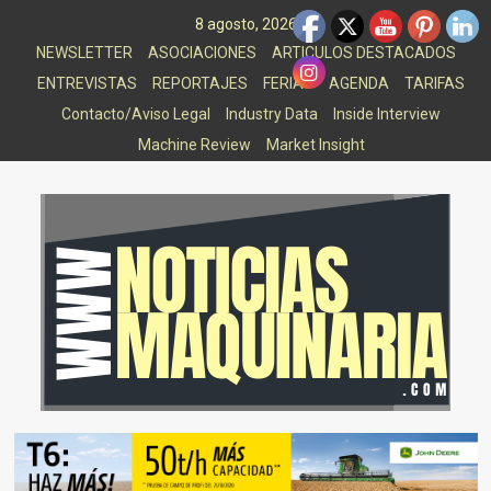
Saltar
8 agosto, 2026
al
NEWSLETTER
ASOCIACIONES
ARTICULOS DESTACADOS
contenido
ENTREVISTAS
REPORTAJES
FERIAS
AGENDA
TARIFAS
Contacto/Aviso Legal
Industry Data
Inside Interview
Machine Review
Market Insight