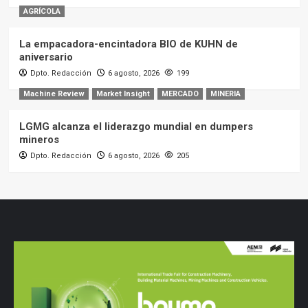
AGRÍCOLA
La empacadora-encintadora BIO de KUHN de
aniversario
Dpto. Redacción
6 agosto, 2026
199
Machine Review
Market Insight
MERCADO
MINERIA
LGMG alcanza el liderazgo mundial en dumpers
mineros
Dpto. Redacción
6 agosto, 2026
205