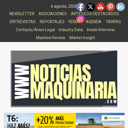
Saltar
6 agosto, 2026
al
NEWSLETTER
ASOCIACIONES
ARTICULOS DESTACADOS
contenido
ENTREVISTAS
REPORTAJES
FERIAS
AGENDA
TARIFAS
Contacto/Aviso Legal
Industry Data
Inside Interview
Machine Review
Market Insight