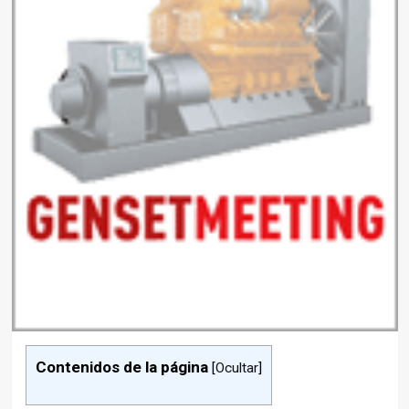
Contenidos de la página
[
Ocultar
]