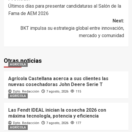
Post
Últimos días para presentar candidaturas al Salón de la
navigation
Fama de AEM 2026
Next:
BKT impulsa su estrategia global entre innovación,
mercado y comunidad
Otras noticias
AGRÍCOLA
Agrícola Castellana acerca a sus clientes las
nuevas cosechadoras John Deere Serie T
Dpto. Redacción
7 agosto, 2026
115
AGRÍCOLA
Las Fendt IDEAL inician la cosecha 2026 con
máxima tecnología, potencia y eficiencia
Dpto. Redacción
7 agosto, 2026
177
AGRÍCOLA