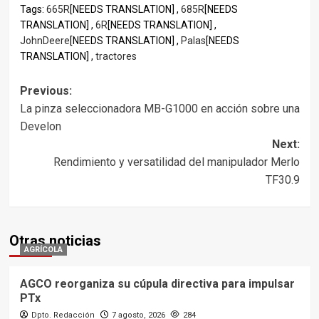
Tags:
665R
[NEEDS TRANSLATION] ,
685R
[NEEDS
TRANSLATION] ,
6R
[NEEDS TRANSLATION] ,
JohnDeere
[NEEDS TRANSLATION] ,
Palas
[NEEDS
TRANSLATION] ,
tractores
Post
Previous:
La pinza seleccionadora MB-G1000 en acción sobre una
navigation
Develon
Next:
Rendimiento y versatilidad del manipulador Merlo
TF30.9
Otras noticias
AGRÍCOLA
AGCO reorganiza su cúpula directiva para impulsar
PTx
Dpto. Redacción
7 agosto, 2026
284